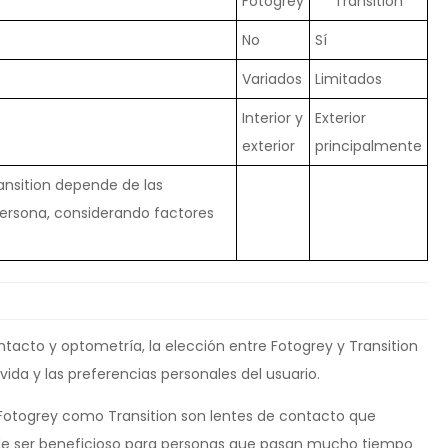
Fotogrey
Transition
No
Sí
Variados
Limitados
Interior y
Exterior
exterior
principalmente
ansition depende de las
persona, considerando factores
ntacto y optometría, la elección entre Fotogrey y Transition
vida y las preferencias personales del usuario.
 Fotogrey como Transition son lentes de contacto que
uede ser beneficioso para personas que pasan mucho tiempo