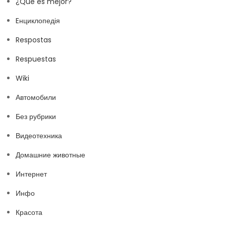
¿Qué es mejor?
Eнциклопедія
Respostas
Respuestas
Wiki
Автомобили
Без рубрики
Видеотехника
Домашние животные
Интернет
Инфо
Красота