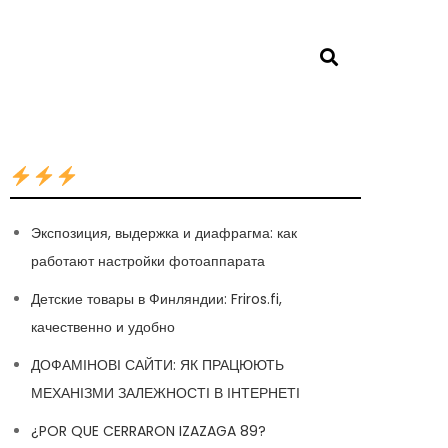
Экспозиция, выдержка и диафрагма: как
работают настройки фотоаппарата
Детские товары в Финляндии: Friros.fi,
качественно и удобно
ДОФАМІНОВІ САЙТИ: ЯК ПРАЦЮЮТЬ
МЕХАНІЗМИ ЗАЛЕЖНОСТІ В ІНТЕРНЕТІ
¿POR QUE CERRARON IZAZAGA 89?