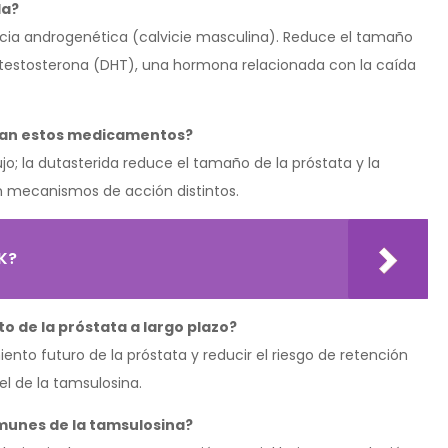
da?
lopecia androgenética (calvicie masculina). Reduce el tamaño
rotestosterona (DHT), una hormona relacionada con la caída
ctúan estos medicamentos?
jo; la dutasterida reduce el tamaño de la próstata y la
 mecanismos de acción distintos.
K?
o de la próstata a largo plazo?
iento futuro de la próstata y reducir el riesgo de retención
el de la tamsulosina.
omunes de la tamsulosina?