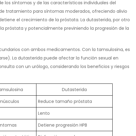
los síntomas y de las características individuales del
a de tratamiento para síntomas moderados, ofreciendo alivio
detiene el crecimiento de la próstata. La dutasterida, por otro
 la próstata y potencialmente previniendo la progresión de la
cundarios con ambos medicamentos. Con la tamsulosina, es
rse). La dutasterida puede afectar la función sexual en
onsulta con un urólogo, considerando los beneficios y riesgos
amsulosina
Dutasterida
 músculos
Reduce tamaño próstata
Lento
síntomas
Detiene progresión HPB