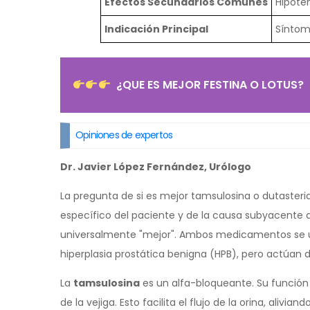
Efectos Secundarios Comunes
Hipoten
Indicación Principal
Sínto
¿QUE ES MEJOR FESTINA O LOTUS?
Opiniones de expertos
Dr. Javier López Fernández, Urólogo
La pregunta de si es mejor tamsulosina o dutast
específico del paciente y de la causa subyacente d
universalmente "mejor". Ambos medicamentos se ut
hiperplasia prostática benigna (HPB), pero actúan
La
tamsulosina
es un alfa-bloqueante. Su función p
de la vejiga. Esto facilita el flujo de la orina, alivi