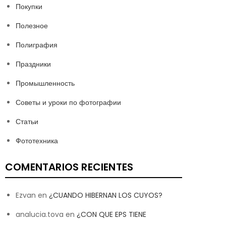
Покупки
Полезное
Полиграфия
Праздники
Промышленность
Советы и уроки по фотографии
Статьи
Фототехника
COMENTARIOS RECIENTES
Ezvan
en
¿CUANDO HIBERNAN LOS CUYOS?
analucia.tova
en
¿CON QUE EPS TIENE