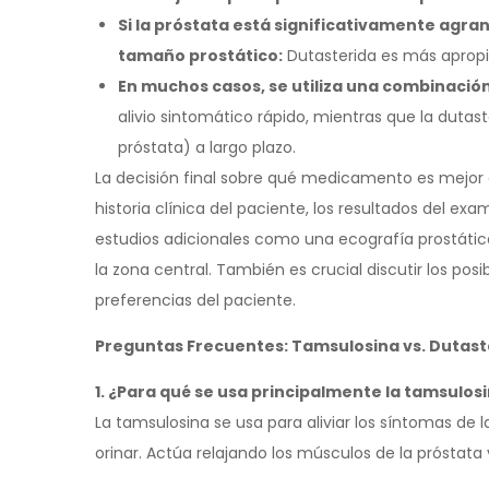
Si la próstata está significativamente agra
tamaño prostático:
Dutasterida es más apropi
En muchos casos, se utiliza una combinaci
alivio sintomático rápido, mientras que la duta
próstata) a largo plazo.
La decisión final sobre qué medicamento es mejor 
historia clínica del paciente, los resultados del ex
estudios adicionales como una ecografía prostátic
la zona central. También es crucial discutir los p
preferencias del paciente.
Preguntas Frecuentes: Tamsulosina vs. Dutast
1. ¿Para qué se usa principalmente la tamsulos
La tamsulosina se usa para aliviar los síntomas de 
orinar. Actúa relajando los músculos de la próstata y l