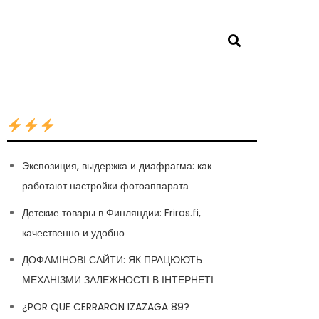
Экспозиция, выдержка и диафрагма: как
работают настройки фотоаппарата
Детские товары в Финляндии: Friros.fi,
качественно и удобно
ДОФАМІНОВІ САЙТИ: ЯК ПРАЦЮЮТЬ
МЕХАНІЗМИ ЗАЛЕЖНОСТІ В ІНТЕРНЕТІ
¿POR QUE CERRARON IZAZAGA 89?