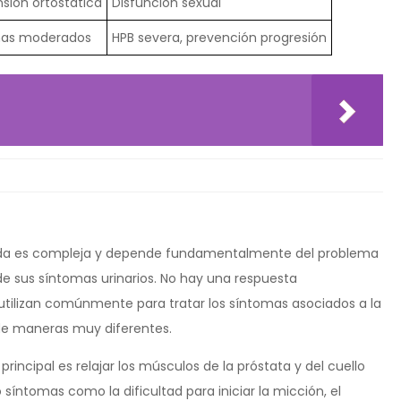
sión ortostática
Disfunción sexual
mas moderados
HPB severa, prevención progresión
erida es compleja y depende fundamentalmente del problema
e sus síntomas urinarios. No hay una respuesta
ilizan comúnmente para tratar los síntomas asociados a la
 de maneras muy diferentes.
rincipal es relajar los músculos de la próstata y del cuello
ando síntomas como la dificultad para iniciar la micción, el