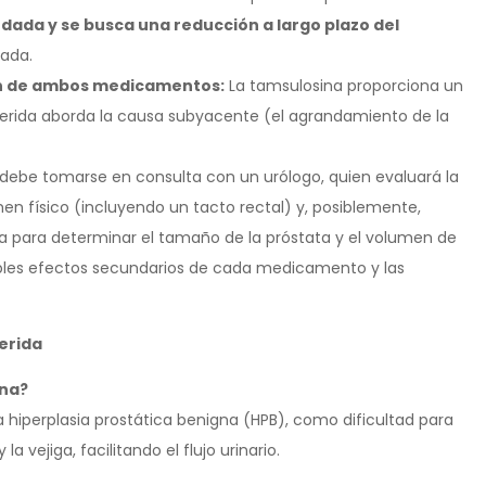
ndada y se busca una reducción a largo plazo del
ada.
ón de ambos medicamentos:
La tamsulosina proporciona un
sterida aborda la causa subyacente (el agrandamiento de la
debe tomarse en consulta con un urólogo, quien evaluará la
amen físico (incluyendo un tacto rectal) y, posiblemente,
a para determinar el tamaño de la próstata y el volumen de
osibles efectos secundarios de cada medicamento y las
erida
ina?
la hiperplasia prostática benigna (HPB), como dificultad para
a vejiga, facilitando el flujo urinario.