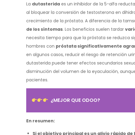
La
dutasterida
es un inhibidor de la 5-alfa redu
al bloquear la conversión de testosterona en dihi
crecimiento de la próstata. A diferencia de la tams
de los síntomas
. Los beneficios suelen tardar
vari
necesita tiempo para que la próstata se reduzca si
hombres con
próstata significativamente agr
en algunos casos, reducir el riesgo de retención uri
dutasterida puede tener efectos secundarios sexuale
disminución del volumen de la eyaculación, aunque 
pacientes.
¿MEJOR QUE ODOO?
En resumen:
Si el objetivo principal es un alivio rápido de