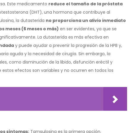
ctasa. Este medicamento
reduce el tamaño de la próstata
drotestosterona (DHT), una hormona que contribuye al
ulosina, la dutasterida
no proporciona un alivio inmediato
os meses (6 meses o más)
en ser evidentes, ya que se
gnificativamente. La dutasterida es más efectiva en
andada
y puede ayudar a prevenir la progresión de la HPB y,
naria aguda y la necesidad de cirugía. Sin embargo, la
s, como disminución de la libido, disfunción eréctil y
estos efectos son variables y no ocurren en todos los
 los síntomas:
Tamsulosina es la primera opción.