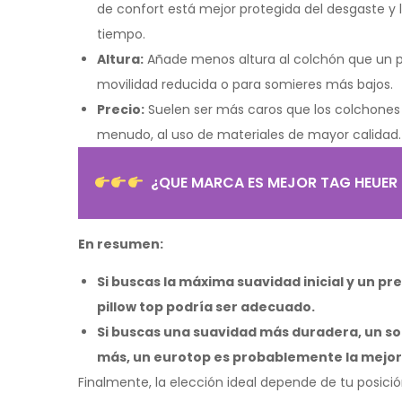
de confort está mejor protegida del desgaste y 
tiempo.
Altura:
Añade menos altura al colchón que un p
movilidad reducida o para somieres más bajos.
Precio:
Suelen ser más caros que los colchones 
menudo, al uso de materiales de mayor calidad.
¿QUE MARCA ES MEJOR TAG HEUER 
En resumen:
Si buscas la máxima suavidad inicial y un pr
pillow top podría ser adecuado.
Si buscas una suavidad más duradera, un so
más, un eurotop es probablemente la mejor
Finalmente, la elección ideal depende de tu posició