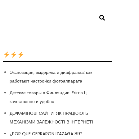
Экспозиция, выдержка и диафрагма: как
работают настройки фотоаппарата
Детские товары в Финляндии: Friros.fi,
качественно и удобно
ДОФАМІНОВІ САЙТИ: ЯК ПРАЦЮЮТЬ
МЕХАНІЗМИ ЗАЛЕЖНОСТІ В ІНТЕРНЕТІ
¿POR QUE CERRARON IZAZAGA 89?