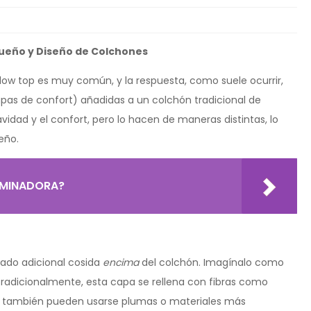
Sueño y Diseño de Colchones
llow top es muy común, y la respuesta, como suele ocurrir,
apas de confort) añadidas a un colchón tradicional de
dad y el confort, pero lo hacen de maneras distintas, lo
eño.
AMINADORA?
hado adicional cosida
encima
del colchón. Imagínalo como
Tradicionalmente, esta capa se rellena con fibras como
e también pueden usarse plumas o materiales más