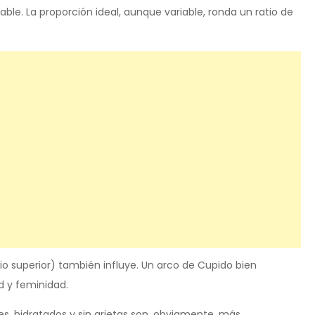
ble. La proporción ideal, aunque variable, ronda un ratio de
bio superior) también influye. Un arco de Cupido bien
d y feminidad.
, hidratados y sin grietas son, obviamente, más