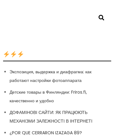
Экспозиция, выдержка и диафрагма: как
работают настройки фотоаппарата
Детские товары в Финляндии: Friros.fi,
качественно и удобно
ДОФАМІНОВІ САЙТИ: ЯК ПРАЦЮЮТЬ
МЕХАНІЗМИ ЗАЛЕЖНОСТІ В ІНТЕРНЕТІ
¿POR QUE CERRARON IZAZAGA 89?