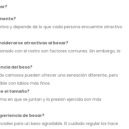
sar?
amente?
etiva y depende de lo que cada persona encuentre atractivo
nsiderarse atractivas al besar?
ionado con el rostro son factores comunes. Sin embargo, la
encia del beso?
más carnosos pueden ofrecer una sensación diferente, pero
ble con labios más finos.
ue el tamaño?
rma en que se juntan y la presión ejercida son más
xperiencia de besar?
enciales para un beso agradable. El cuidado regular los hace