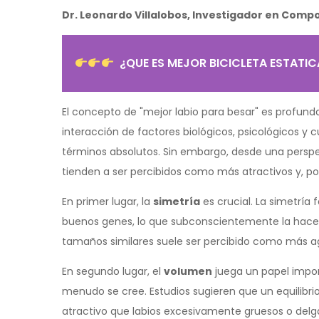
Dr. Leonardo Villalobos, Investigador en Com
¿QUE ES MEJOR BICICLETA ESTATIC
El concepto de "mejor labio para besar" es profun
interacción de factores biológicos, psicológicos y c
términos absolutos. Sin embargo, desde una perspec
tienden a ser percibidos como más atractivos y, p
En primer lugar, la
simetría
es crucial. La simetría 
buenos genes, lo que subconscientemente la hace má
tamaños similares suele ser percibido como más a
En segundo lugar, el
volumen
juega un papel impor
menudo se cree. Estudios sugieren que un equilibrio
atractivo que labios excesivamente gruesos o delg