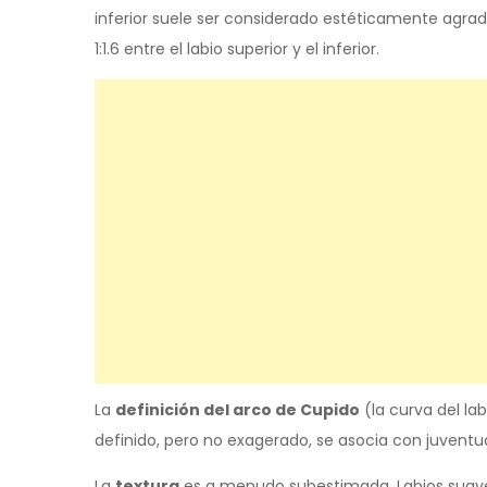
inferior suele ser considerado estéticamente agrada
1:1.6 entre el labio superior y el inferior.
La
definición del arco de Cupido
(la curva del la
definido, pero no exagerado, se asocia con juventu
La
textura
es a menudo subestimada. Labios suaves