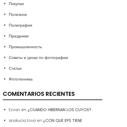
Покупки
Полезное
Полиграфия
Праздники
Промышленность
Советы и уроки по фотографии
Статьи
Фототехника
COMENTARIOS RECIENTES
Ezvan
en
¿CUANDO HIBERNAN LOS CUYOS?
analucia.tova
en
¿CON QUE EPS TIENE