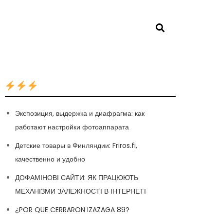
Экспозиция, выдержка и диафрагма: как
работают настройки фотоаппарата
Детские товары в Финляндии: Friros.fi,
качественно и удобно
ДОФАМІНОВІ САЙТИ: ЯК ПРАЦЮЮТЬ
МЕХАНІЗМИ ЗАЛЕЖНОСТІ В ІНТЕРНЕТІ
¿POR QUE CERRARON IZAZAGA 89?