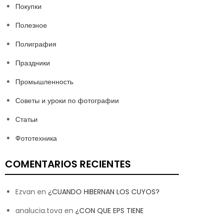
Покупки
Полезное
Полиграфия
Праздники
Промышленность
Советы и уроки по фотографии
Статьи
Фототехника
COMENTARIOS RECIENTES
Ezvan
en
¿CUANDO HIBERNAN LOS CUYOS?
analucia.tova
en
¿CON QUE EPS TIENE