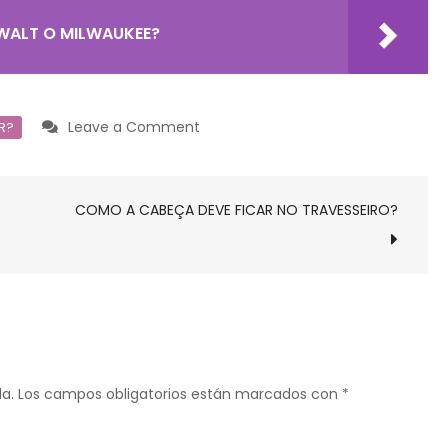
WALT O MILWAUKEE?
on
Leave a Comment
R?
¿QUE
ES
COMO A CABEÇA DEVE FICAR NO TRAVESSEIRO?
MEJOR
WORD
O
PAGES?
a.
Los campos obligatorios están marcados con
*