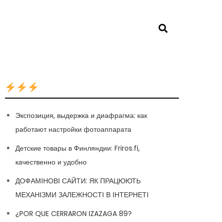
Экспозиция, выдержка и диафрагма: как
работают настройки фотоаппарата
Детские товары в Финляндии: Friros.fi,
качественно и удобно
ДОФАМІНОВІ САЙТИ: ЯК ПРАЦЮЮТЬ
МЕХАНІЗМИ ЗАЛЕЖНОСТІ В ІНТЕРНЕТІ
¿POR QUE CERRARON IZAZAGA 89?