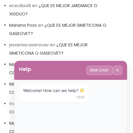
ececilia48
en
¿QUE ES MEJOR JARDIANCE O
XIGDUO?
Mariana Pozo
en
¿QUE ES MEJOR SIMETICONA O
GASEOVET?
jesseniacasanovav
en
¿QUE ES MEJOR
SIMETICONA O GASEOVET?
Mariana Pozo
en
¿QUE ES MEJOR TRIBEDOCE
Help
✕
NEW CHAT
COMPUESTO O TRIBEDOCE DX?
Mariana Pozo
en
¿QUE ES MEJOR TRIBEDOCE
Welcome! How can we help? 
COMPUESTO O TRIBEDOCE DX?
10:53
trolls_pipis
en
¿QUE ES MEJOR TRIBEDOCE
COMPUESTO O TRIBEDOCE DX?
Mariana Pozo
en
¿QUE ES MEJOR TRIBEDOCE
COMPUESTO O TRIBEDOCE DX?