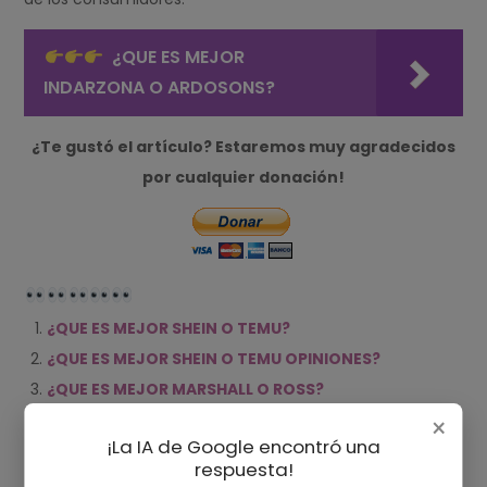
¿QUE ES MEJOR
INDARZONA O ARDOSONS?
¿Te gustó el artículo? Estaremos muy agradecidos
por cualquier donación!
¿QUE ES MEJOR SHEIN O TEMU?
¿QUE ES MEJOR SHEIN O TEMU OPINIONES?
¿QUE ES MEJOR MARSHALL O ROSS?
¿CUAL IBA A SER EL VEREDICTO DE MIKE ROSS?
×
¡La IA de Google encontró una
respuesta!