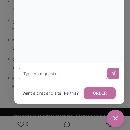
trolls_pipis
en
¿QUE ES MEJOR TRIBEDOCE COMPUESTO
O TRIBEDOCE DX?
giovannaservin220
en
¿CUAL ES MI LOCALIDAD Y
MUNICIPIO?
Mariana Pozo
en
¿CUAL ES EL CSV DE LA TARJETA
SANITARIA CANARIA?
carmenharacil
en
¿CUAL ES EL CSV DE LA TARJETA
SANITARIA CANARIA?
Mariana Pozo
en
¿CUAL ES CODIGO POSTAL DE
REPUBLICA DOMINICANA?
Want a chat and site like this?
ORDER
Copyright © All rights reserved. Theme Focus Blog by
3
Creativ Themes