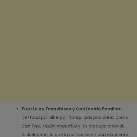
Fuerte en Franchises y Contenido Familiar:
Destaca por albergar franquicias populares como
Star Trek
,
Misión Imposible
y las producciones de
Nickelodeon, lo que la convierte en una excelente