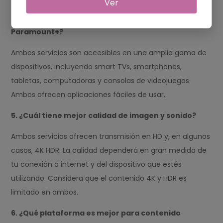
Ver
4. ¿En qué dispositivos puedo ver Prime Video y
Paramount+?
Ambos servicios son accesibles en una amplia gama de
dispositivos, incluyendo smart TVs, smartphones,
tabletas, computadoras y consolas de videojuegos.
Ambos ofrecen aplicaciones fáciles de usar.
5. ¿Cuál tiene mejor calidad de imagen y sonido?
Ambos servicios ofrecen transmisión en HD y, en algunos
casos, 4K HDR. La calidad dependerá en gran medida de
tu conexión a internet y del dispositivo que estés
utilizando. Considera que el contenido 4K y HDR es
limitado en ambos.
6. ¿Qué plataforma es mejor para contenido