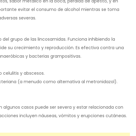
os, sabor metálico en la boca, pérdida de apetito, y en
portante evitar el consumo de alcohol mientras se toma
adversas severas.
o del grupo de las lincosamidas. Funciona inhibiendo la
mpide su crecimiento y reproducción. Es efectiva contra una
naeróbicas y bacterias grampositivas.
 celulitis y abscesos.
acteriana (a menudo como alternativa al metronidazol).
n algunos casos puede ser severa y estar relacionada con
eacciones incluyen náuseas, vómitos y erupciones cutáneas.