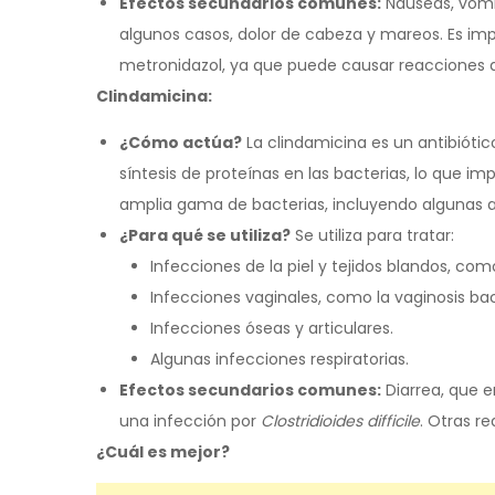
Efectos secundarios comunes:
Náuseas, vómit
algunos casos, dolor de cabeza y mareos. Es im
metronidazol, ya que puede causar reacciones 
Clindamicina:
¿Cómo actúa?
La clindamicina es un antibiótic
síntesis de proteínas en las bacterias, lo que i
amplia gama de bacterias, incluyendo algunas a
¿Para qué se utiliza?
Se utiliza para tratar:
Infecciones de la piel y tejidos blandos, como
Infecciones vaginales, como la vaginosis b
Infecciones óseas y articulares.
Algunas infecciones respiratorias.
Efectos secundarios comunes:
Diarrea, que e
una infección por
Clostridioides difficile
. Otras r
¿Cuál es mejor?