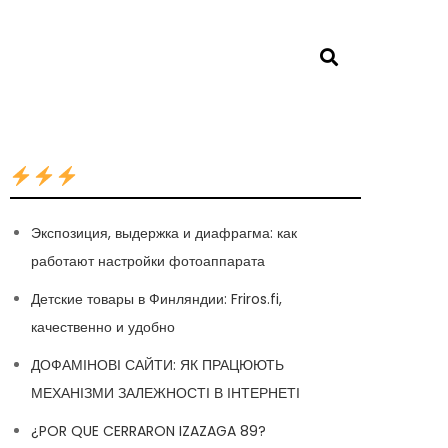
Экспозиция, выдержка и диафрагма: как
работают настройки фотоаппарата
Детские товары в Финляндии: Friros.fi,
качественно и удобно
ДОФАМІНОВІ САЙТИ: ЯК ПРАЦЮЮТЬ
МЕХАНІЗМИ ЗАЛЕЖНОСТІ В ІНТЕРНЕТІ
¿POR QUE CERRARON IZAZAGA 89?