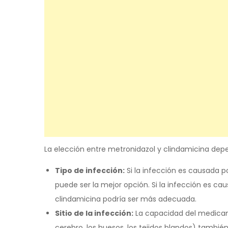
La elección entre metronidazol y clindamicina depe
Tipo de infección:
Si la infección es causada p
puede ser la mejor opción. Si la infección es ca
clindamicina podría ser más adecuada.
Sitio de la infección:
La capacidad del medicamen
cerebro, los huesos, los tejidos blandos) también