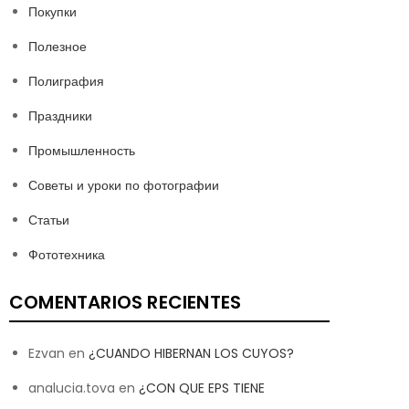
Покупки
Полезное
Полиграфия
Праздники
Промышленность
Советы и уроки по фотографии
Статьи
Фототехника
COMENTARIOS RECIENTES
Ezvan
en
¿CUANDO HIBERNAN LOS CUYOS?
analucia.tova
en
¿CON QUE EPS TIENE