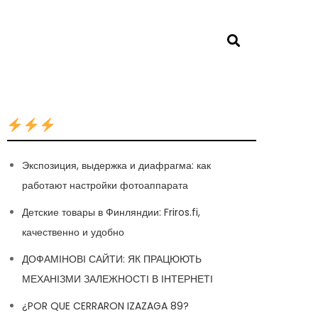
Экспозиция, выдержка и диафрагма: как
работают настройки фотоаппарата
Детские товары в Финляндии: Friros.fi,
качественно и удобно
ДОФАМІНОВІ САЙТИ: ЯК ПРАЦЮЮТЬ
МЕХАНІЗМИ ЗАЛЕЖНОСТІ В ІНТЕРНЕТІ
¿POR QUE CERRARON IZAZAGA 89?