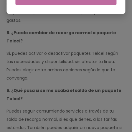
muchos mensajes? ¿Usas muchos datos? Elige el que
mejor se adapte a tus necesidades para optimizar tus
gastos.
5. ¿Puedo cambiar de recarga normal a paquete
Telcel?
Sí, puedes activar o desactivar paquetes Telcel según
tus necesidades y disponibilidad, sin afectar tu línea.
Puedes elegir entre ambas opciones según lo que te
convenga.
6. ¿Qué pasa si se me acaba el saldo de un paquete
Telcel?
Puedes seguir consumiendo servicios a través de tu
saldo de recarga normal, si es que tienes, a las tarifas
estándar. También puedes adquirir un nuevo paquete si