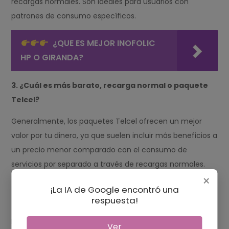
recargas normales. Son ideales para usuarios con
patrones de consumo específicos.
¿QUE ES MEJOR INOFOLIC
HP O GIRANDA?
3. ¿Cuál es más barato, recarga normal o paquete
Telcel?
Generalmente, los paquetes Telcel ofrecen un mejor
valor por tu dinero, ya que suelen incluir más beneficios a
un precio menor comparado con el consumo de
servicios por separado a través de recargas normales.
×
4. ¿Qué debo considerar al elegir entre recarga y
¡La IA de Google encontró una
respuesta!
paquete?
Evalúa tus hábitos de consumo: ¿Llamas mucho? ¿Envías
Ver