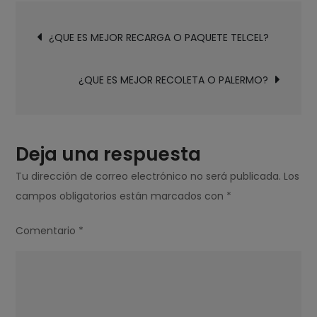
ES
Navegación
MEJOR
¿QUE ES MEJOR RECARGA O PAQUETE TELCEL?
de
RECARGA
entradas
NORMAL
¿QUE ES MEJOR RECOLETA O PALERMO?
O
PAQUETE
TELCEL?
Deja una respuesta
Tu dirección de correo electrónico no será publicada.
Los
campos obligatorios están marcados con
*
Comentario
*