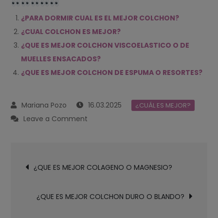
¿PARA DORMIR CUAL ES EL MEJOR COLCHON?
¿CUAL COLCHON ES MEJOR?
¿QUE ES MEJOR COLCHON VISCOELASTICO O DE
MUELLES ENSACADOS?
¿QUE ES MEJOR COLCHON DE ESPUMA O RESORTES?
16.03.2025
¿CUÁL ES MEJOR?
on
Leave a Comment
¿QUE
ES
Navegación
MEJOR
¿QUE ES MEJOR COLAGENO O MAGNESIO?
de
COLCHON
entradas
DE
¿QUE ES MEJOR COLCHON DURO O BLANDO?
MUELLES
O