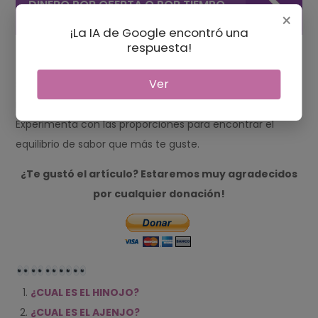
DINERO POR OFERTA O POR TIEMPO
×
EN DOORDASH?
¡La IA de Google encontró una
respuesta!
7. ¿Puedo mezclar manzanilla y anís por mi cuenta?
Ver
Sí, puedes agregar semillas de anís a tu infusión de
manzanilla para crear tu propia combinación.
Experimenta con las proporciones para encontrar el
equilibrio de sabor que más te guste.
¿Te gustó el artículo? Estaremos muy agradecidos
por cualquier donación!
¿CUAL ES EL HINOJO?
¿CUAL ES EL AJENJO?