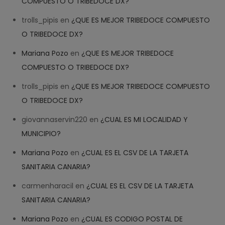
COMPUESTO O TRIBEDOCE DX?
Welcome! How can we help? 
trolls_pipis
en
¿QUE ES MEJOR TRIBEDOCE COMPUESTO
03:26
O TRIBEDOCE DX?
Mariana Pozo
en
¿QUE ES MEJOR TRIBEDOCE
COMPUESTO O TRIBEDOCE DX?
trolls_pipis
en
¿QUE ES MEJOR TRIBEDOCE COMPUESTO
O TRIBEDOCE DX?
giovannaservin220
en
¿CUAL ES MI LOCALIDAD Y
MUNICIPIO?
Mariana Pozo
en
¿CUAL ES EL CSV DE LA TARJETA
SANITARIA CANARIA?
carmenharacil
en
¿CUAL ES EL CSV DE LA TARJETA
SANITARIA CANARIA?
Mariana Pozo
en
¿CUAL ES CODIGO POSTAL DE