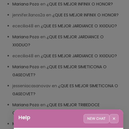
Mariana Pozo
en
¿QUE ES MEJOR INFINIX O HONOR?
jennifer.llanos2a
en
¿QUE ES MEJOR INFINIX O HONOR?
ececilia48
en
¿QUE ES MEJOR JARDIANCE O XIGDUO?
Mariana Pozo
en
¿QUE ES MEJOR JARDIANCE O
XIGDUO?
ececilia48
en
¿QUE ES MEJOR JARDIANCE O XIGDUO?
Mariana Pozo
en
¿QUE ES MEJOR SIMETICONA O
GASEOVET?
jesseniacasanovav
en
¿QUE ES MEJOR SIMETICONA O
GASEOVET?
Mariana Pozo
en
¿QUE ES MEJOR TRIBEDOCE
COMPUESTO O TRIBEDOCE DX?
Help
✕
NEW CHAT
Mariana Pozo
en
¿QUE ES MEJOR TRIBEDOCE