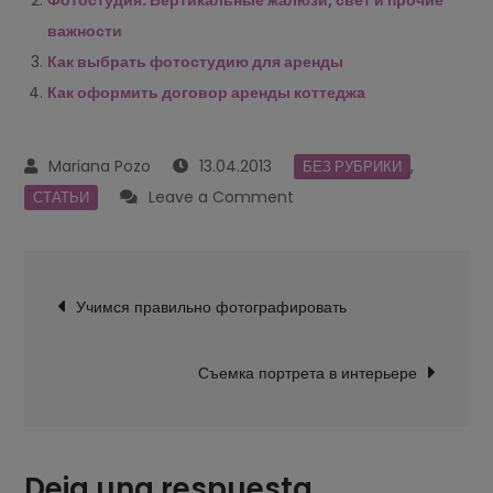
Фотостудия. Вертикальные жалюзи, свет и прочие
важности
Как выбрать фотостудию для аренды
Как оформить договор аренды коттеджа
13.04.2013
,
БЕЗ РУБРИКИ
on
Leave a Comment
СТАТЬИ
Как
оформить
Navegación
фотостудию
Учимся правильно фотографировать
de
entradas
Съемка портрета в интерьере
Deja una respuesta