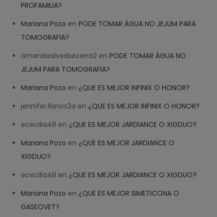
PROFAMILIA?
Mariana Pozo
en
PODE TOMAR ÁGUA NO JEJUM PARA
TOMOGRAFIA?
amandaalvesbezerra2
en
PODE TOMAR ÁGUA NO
JEJUM PARA TOMOGRAFIA?
Mariana Pozo
en
¿QUE ES MEJOR INFINIX O HONOR?
jennifer.llanos2a
en
¿QUE ES MEJOR INFINIX O HONOR?
ececilia48
en
¿QUE ES MEJOR JARDIANCE O XIGDUO?
Mariana Pozo
en
¿QUE ES MEJOR JARDIANCE O
XIGDUO?
ececilia48
en
¿QUE ES MEJOR JARDIANCE O XIGDUO?
Mariana Pozo
en
¿QUE ES MEJOR SIMETICONA O
GASEOVET?