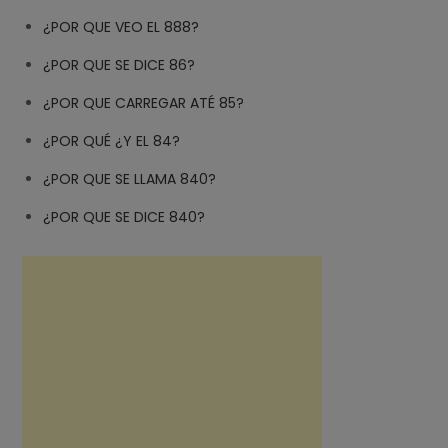
¿POR QUE VEO EL 888?
¿POR QUE SE DICE 86?
¿POR QUE CARREGAR ATÉ 85?
¿POR QUÉ ¿Y EL 84?
¿POR QUE SE LLAMA 840?
¿POR QUE SE DICE 840?