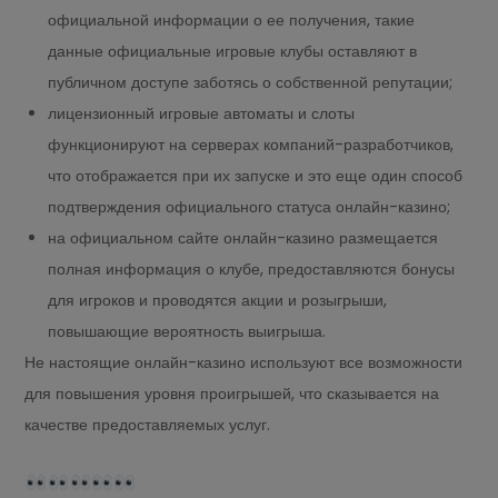
официальной информации о ее получения, такие
данные официальные игровые клубы оставляют в
публичном доступе заботясь о собственной репутации;
лицензионный игровые автоматы и слоты
функционируют на серверах компаний-разработчиков,
что отображается при их запуске и это еще один способ
подтверждения официального статуса онлайн-казино;
на официальном сайте онлайн-казино размещается
полная информация о клубе, предоставляются бонусы
для игроков и проводятся акции и розыгрыши,
повышающие вероятность выигрыша.
Не настоящие онлайн-казино используют все возможности
для повышения уровня проигрышей, что сказывается на
качестве предоставляемых услуг.