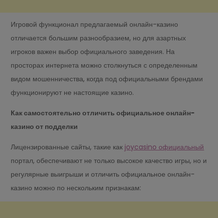
Игровой функционал предлагаемый онлайн-казино
отличается большим разнообразием, но для азартных
игроков важен выбор официального заведения. На
просторах интернета можно столкнуться с определенным
видом мошенничества, когда под официальными брендами
функционируют не настоящие казино.
Как самостоятельно отличить официальное онлайн-
казино от подделки
Лицензированные сайты, такие как
joycasino официальный
портал, обеспечивают не только высокое качество игры, но и
регулярные выигрыши и отличить официальное онлайн-
казино можно по нескольким признакам: