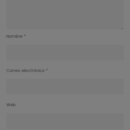
Nombre
*
Correo electrónico
*
Web