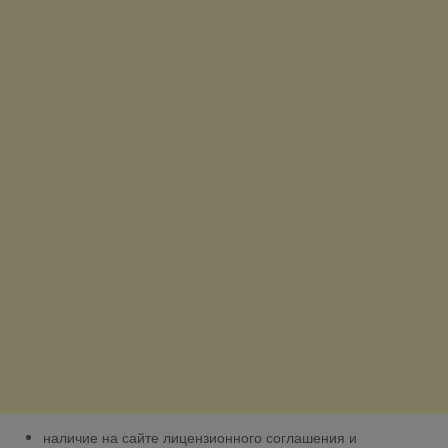
наличие на сайте лицензионного соглашения и