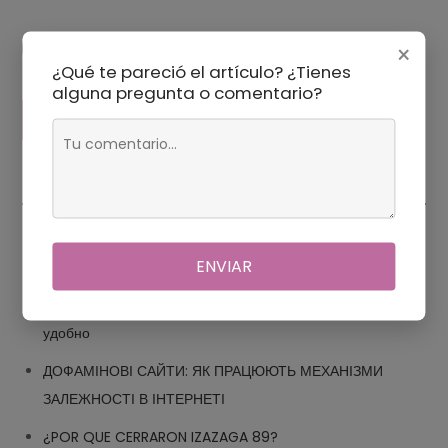
×
Guarda mi nombre, correo electrónico y web en este
navegador para la próxima vez que comente.
¿Qué te pareció el artículo? ¿Tienes
alguna pregunta o comentario?
Экспозиция, выдержка и диафрагма: как работают
ENVIAR
настройки фотоаппарата
Детские товары в Финляндии: Friros.fi, качественно и
удобно
ДОФАМІНОВІ САЙТИ: ЯК ПРАЦЮЮТЬ МЕХАНІЗМИ
ЗАЛЕЖНОСТІ В ІНТЕРНЕТІ
¿POR QUE CERRARON IZAZAGA 89?