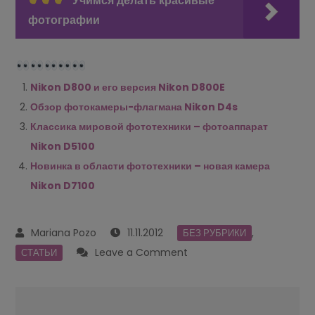
Учимся делать красивые
фотографии
Nikon D800 и его версия Nikon D800E
Обзор фотокамеры-флагмана Nikon D4s
Классика мировой фототехники – фотоаппарат
Nikon D5100
Новинка в области фототехники – новая камера
Nikon D7100
11.11.2012
,
БЕЗ РУБРИКИ
on
Leave a Comment
СТАТЬИ
Насладитесь
съемкой
Navegación
вместе