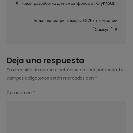
Новая разработка для смартфонов от Olympus
de
с
entradas
новым
Белая вариация камеры EX2F от компании
фотоаппаратом
"Самсунг"
Nikon
D5200
Deja una respuesta
Tu dirección de correo electrónico no será publicada.
Los
campos obligatorios están marcados con
*
Comentario
*