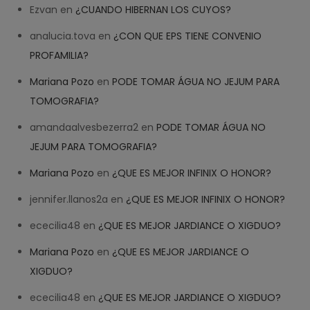
Ezvan
en
¿CUANDO HIBERNAN LOS CUYOS?
analucia.tova
en
¿CON QUE EPS TIENE CONVENIO
PROFAMILIA?
Mariana Pozo
en
PODE TOMAR ÁGUA NO JEJUM PARA
TOMOGRAFIA?
amandaalvesbezerra2
en
PODE TOMAR ÁGUA NO
JEJUM PARA TOMOGRAFIA?
Mariana Pozo
en
¿QUE ES MEJOR INFINIX O HONOR?
jennifer.llanos2a
en
¿QUE ES MEJOR INFINIX O HONOR?
ececilia48
en
¿QUE ES MEJOR JARDIANCE O XIGDUO?
Mariana Pozo
en
¿QUE ES MEJOR JARDIANCE O
XIGDUO?
ececilia48
en
¿QUE ES MEJOR JARDIANCE O XIGDUO?