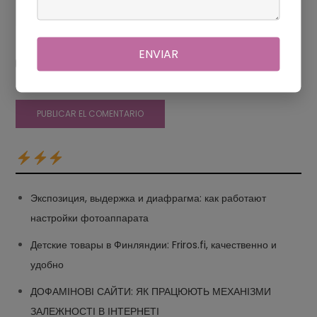
ENVIAR
Guarda mi nombre, correo electrónico y web en este
navegador para la próxima vez que comente.
Экспозиция, выдержка и диафрагма: как работают
настройки фотоаппарата
Детские товары в Финляндии: Friros.fi, качественно и
удобно
ДОФАМІНОВІ САЙТИ: ЯК ПРАЦЮЮТЬ МЕХАНІЗМИ
ЗАЛЕЖНОСТІ В ІНТЕРНЕТІ