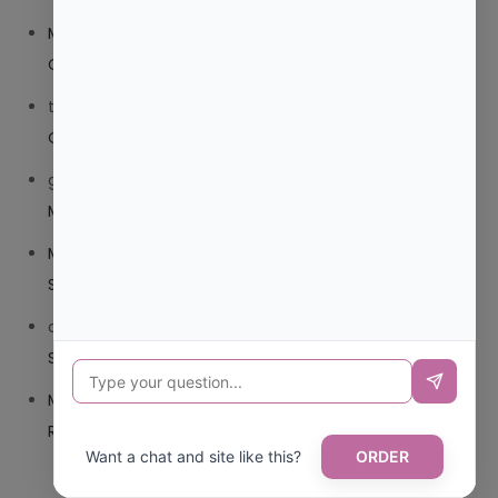
Mariana Pozo
en
¿QUE ES MEJOR TRIBEDOCE
COMPUESTO O TRIBEDOCE DX?
trolls_pipis
en
¿QUE ES MEJOR TRIBEDOCE COMPUESTO
O TRIBEDOCE DX?
giovannaservin220
en
¿CUAL ES MI LOCALIDAD Y
MUNICIPIO?
Mariana Pozo
en
¿CUAL ES EL CSV DE LA TARJETA
SANITARIA CANARIA?
carmenharacil
en
¿CUAL ES EL CSV DE LA TARJETA
SANITARIA CANARIA?
Mariana Pozo
en
¿CUAL ES CODIGO POSTAL DE
REPUBLICA DOMINICANA?
Want a chat and site like this?
ORDER