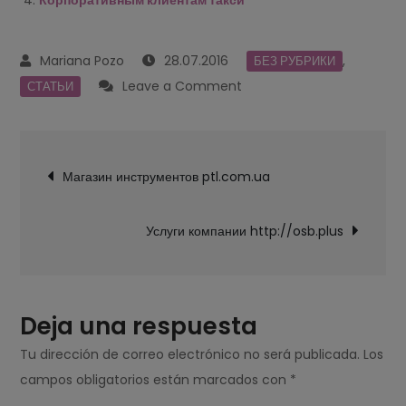
Корпоративным клиентам такси
28.07.2016
,
БЕЗ РУБРИКИ
on
Leave a Comment
СТАТЬИ
Московская
служба
Navegación
такси
Магазин инструментов ptl.com.ua
de
"Престиж"
entradas
Услуги компании http://osb.plus
Deja una respuesta
Tu dirección de correo electrónico no será publicada.
Los
campos obligatorios están marcados con
*