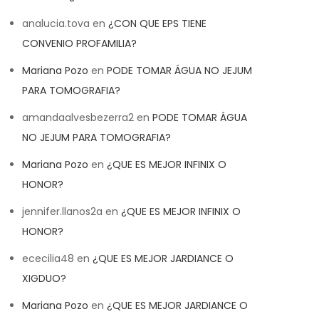
analucia.tova
en
¿CON QUE EPS TIENE
CONVENIO PROFAMILIA?
Mariana Pozo
en
PODE TOMAR ÁGUA NO JEJUM
PARA TOMOGRAFIA?
amandaalvesbezerra2
en
PODE TOMAR ÁGUA
NO JEJUM PARA TOMOGRAFIA?
Mariana Pozo
en
¿QUE ES MEJOR INFINIX O
HONOR?
jennifer.llanos2a
en
¿QUE ES MEJOR INFINIX O
HONOR?
ececilia48
en
¿QUE ES MEJOR JARDIANCE O
XIGDUO?
Mariana Pozo
en
¿QUE ES MEJOR JARDIANCE O