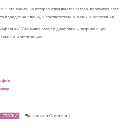
 – это время, на которое открывается затвор, пропуская свет
а попадет на пленку, и соответственно, меньше экспозиция.
 диафрагмы. Уменьшив размер диафрагмы, закрывающей
уменьшим и экспозицию.
рафии
ржку
on
,
Leave a Comment
СТАТЬИ
Качественные