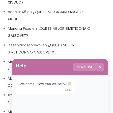
XIGDUO?
ececilia48
en
¿QUE ES MEJOR JARDIANCE O
XIGDUO?
Mariana Pozo
en
¿QUE ES MEJOR SIMETICONA O
GASEOVET?
jesseniacasanovav
en
¿QUE ES MEJOR
SIMETICONA O GASEOVET?
Mariana Pozo
en
¿QUE ES MEJOR TRIBEDOCE
Help
✕
NEW CHAT
COMPUESTO O TRIBEDOCE DX?
Mariana Pozo
en
¿QUE ES MEJOR TRIBEDOCE
Welcome! How can we help? 
COMPUESTO O TRIBEDOCE DX?
03:53
trolls_pipis
en
¿QUE ES MEJOR TRIBEDOCE
COMPUESTO O TRIBEDOCE DX?
Mariana Pozo
en
¿QUE ES MEJOR TRIBEDOCE