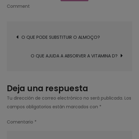
on
Comment
O
QUE
Navegación
A
O QUE PODE SUBSTITUIR O ALMOÇO?
de
PESSOA
entradas
SENTE
O QUE AJUDA A ABSORVER A VITAMINA D?
QUANDO
ESTÁ
INCORPORANDO?
Deja una respuesta
Tu dirección de correo electrónico no será publicada.
Los
campos obligatorios están marcados con
*
Comentario
*