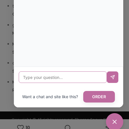
trolls_pipis
en
¿QUE ES MEJOR TRIBEDOCE COMPUESTO
O TRIBEDOCE DX?
giovannaservin220
en
¿CUAL ES MI LOCALIDAD Y
MUNICIPIO?
Mariana Pozo
en
¿CUAL ES EL CSV DE LA TARJETA
SANITARIA CANARIA?
carmenharacil
en
¿CUAL ES EL CSV DE LA TARJETA
SANITARIA CANARIA?
Mariana Pozo
en
¿CUAL ES CODIGO POSTAL DE
REPUBLICA DOMINICANA?
Want a chat and site like this?
ORDER
Copyright © All rights reserved. Theme Focus Blog by
10
Creativ Themes