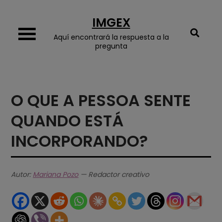
Skip
IMGEX
to
content
Aquí encontrará la respuesta a la
pregunta
O QUE A PESSOA SENTE
QUANDO ESTÁ
INCORPORANDO?
Autor:
Mariana Pozo
— Redactor creativo