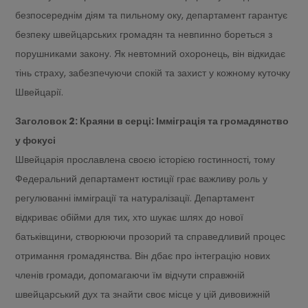
безпосереднім діям та пильному оку, департамент гарантує
безпеку швейцарських громадян та невпинно бореться з
порушниками закону. Як невтомний охоронець, він відкидає
тінь страху, забезпечуючи спокій та захист у кожному куточку
Швейцарії.
Заголовок 2: Краяни в серці: Імміграція та громадянство
у фокусі
Швейцарія прославлена своєю історією гостинності, тому
Федеральний департамент юстиції грає важливу роль у
регулюванні імміграції та натуралізації. Департамент
відкриває обійми для тих, хто шукає шлях до нової
батьківщини, створюючи прозорий та справедливий процес
отримання громадянства. Він дбає про інтеграцію нових
членів громади, допомагаючи їм відчути справжній
швейцарський дух та знайти своє місце у цій дивовижній