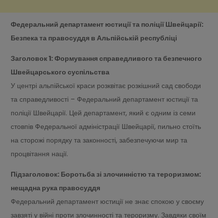
Федеральний департамент юстиції та поліції Швейцарії:
Безпека та правосуддя в Альпійській республіці
Заголовок 1: Формування справедливого та безпечного
Швейцарського суспільства
У центрі альпійської краси розквітає розкішний сад свободи
та справедливості – Федеральний департамент юстиції та
поліції Швейцарії. Цей департамент, який є одним із семи
стовпів Федеральної адміністрації Швейцарії, пильно стоїть
на сторожі порядку та законності, забезпечуючи мир та
процвітання нації.
Підзаголовок: Боротьба зі злочинністю та тероризмом:
нещадна рука правосуддя
Федеральний департамент юстиції не знає спокою у своєму
завзяті у війні проти злочинності та тероризму. Завдяки своїм