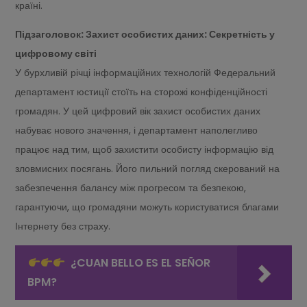
країні.
Підзаголовок: Захист особистих даних: Секретність у
цифровому світі
У бурхливій річці інформаційних технологій Федеральний
департамент юстиції стоїть на сторожі конфіденційності
громадян. У цей цифровий вік захист особистих даних
набуває нового значення, і департамент наполегливо
працює над тим, щоб захистити особисту інформацію від
зловмисних посягань. Його пильний погляд скерований на
забезпечення балансу між прогресом та безпекою,
гарантуючи, що громадяни можуть користуватися благами
Інтернету без страху.
¿CUAN BELLO ES EL SEÑOR
BPM?