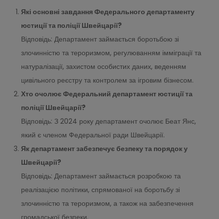
Які основні завдання Федерального департаменту
юстиції та поліції Швейцарії?
Відповідь: Департамент займається боротьбою зі
злочинністю та тероризмом, регулюванням імміграції та
натуралізації, захистом особистих даних, веденням
цивільного реєстру та контролем за ігровим бізнесом.
Хто очолює Федеральний департамент юстиції та
поліції Швейцарії?
Відповідь: З 2024 року департамент очолює Беат Янс,
який є членом Федеральної ради Швейцарії.
Як департамент забезпечує безпеку та порядок у
Швейцарії?
Відповідь: Департамент займається розробкою та
реалізацією політики, спрямованої на боротьбу зі
злочинністю та тероризмом, а також на забезпечення
громадської безпеки.