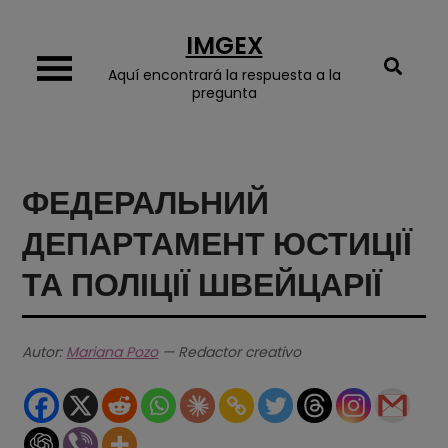
Skip
IMGEX
to
content
Aquí encontrará la respuesta a la
pregunta
ФЕДЕРАЛЬНИЙ
ДЕПАРТАМЕНТ ЮСТИЦІЇ
ТА ПОЛІЦІЇ ШВЕЙЦАРІЇ
Autor:
Mariana Pozo
— Redactor creativo