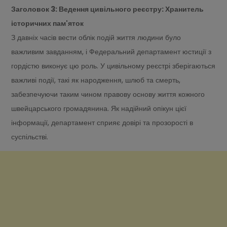
Заголовок 3: Ведення цивільного реєстру: Хранитель
історичних пам'яток
З давніх часів вести облік подій життя людини було
важливим завданням, і Федеральний департамент юстиції з
гордістю виконує цю роль. У цивільному реєстрі зберігаються
важливі події, такі як народження, шлюб та смерть,
забезпечуючи таким чином правову основу життя кожного
швейцарського громадянина. Як надійний опікун цієї
інформації, департамент сприяє довірі та прозорості в
суспільстві.