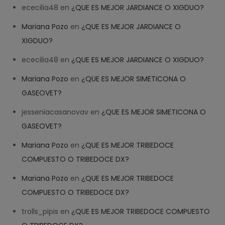
ececilia48
en
¿QUE ES MEJOR JARDIANCE O XIGDUO?
Mariana Pozo
en
¿QUE ES MEJOR JARDIANCE O
XIGDUO?
ececilia48
en
¿QUE ES MEJOR JARDIANCE O XIGDUO?
Mariana Pozo
en
¿QUE ES MEJOR SIMETICONA O
GASEOVET?
jesseniacasanovav
en
¿QUE ES MEJOR SIMETICONA O
GASEOVET?
Mariana Pozo
en
¿QUE ES MEJOR TRIBEDOCE
COMPUESTO O TRIBEDOCE DX?
Help
✕
NEW CHAT
Mariana Pozo
en
¿QUE ES MEJOR TRIBEDOCE
COMPUESTO O TRIBEDOCE DX?
Welcome! How can we help? 
trolls_pipis
en
¿QUE ES MEJOR TRIBEDOCE COMPUESTO
07:50