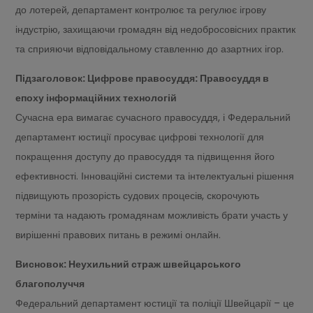
до лотерей, департамент контролює та регулює ігрову
індустрію, захищаючи громадян від недобросовісних практик
та сприяючи відповідальному ставленню до азартних ігор.
Підзаголовок: Цифрове правосуддя: Правосуддя в
епоху інформаційних технологій
Сучасна ера вимагає сучасного правосуддя, і Федеральний
департамент юстиції просуває цифрові технології для
покращення доступу до правосуддя та підвищення його
ефективності. Інноваційні системи та інтелектуальні рішення
підвищують прозорість судових процесів, скорочують
терміни та надають громадянам можливість брати участь у
вирішенні правових питань в режимі онлайн.
Висновок: Неухильний страж швейцарського
благополуччя
Федеральний департамент юстиції та поліції Швейцарії – це