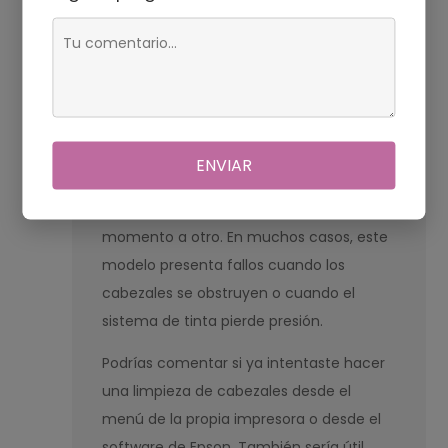
Admin1
15.11.2025 a las 16:15
ENVIAR
Entiendo la preocupación, especialmente
si la impresora dejó de funcionar de un
momento a otro. En muchos casos, este
modelo presenta fallos cuando los
cabezales se obstruyen o cuando el
sistema de tinta pierde presión.
Podrías comentar si ya intentaste hacer
una limpieza de cabezales desde el
menú de la propia impresora o desde el
software de Epson. También sería útil