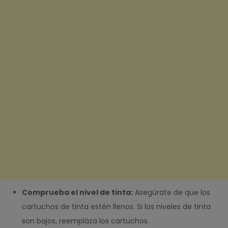
Comprueba el nivel de tinta:
Asegúrate de que los
cartuchos de tinta estén llenos. Si los niveles de tinta
son bajos, reempláza los cartuchos.