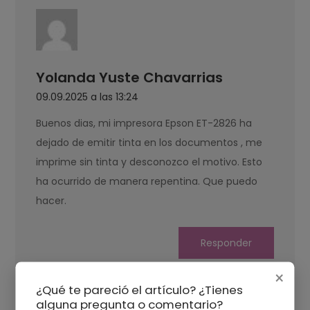
Yolanda Yuste Chavarrias
09.09.2025 a las 13:24
Buenos dias, mi impresora Epson ET-2826 ha
dejado de emitir tinta en los documentos , me
imprime sin tinta y desconozco el motivo. Esto
ha ocurrido de manera repentina. Que puedo
hacer.
Responder
×
¿Qué te pareció el artículo? ¿Tienes
alguna pregunta o comentario?