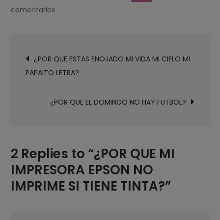
en
comentarios
¿POR
QUE
Navegación
MI
¿POR QUE ESTAS ENOJADO MI VIDA MI CIELO MI
de
IMPRESORA
PAPAITO LETRA?
entradas
EPSON
NO
¿POR QUE EL DOMINGO NO HAY FUTBOL?
IMPRIME
SI
TIENE
TINTA?
2 Replies to “¿POR QUE MI
IMPRESORA EPSON NO
IMPRIME SI TIENE TINTA?”