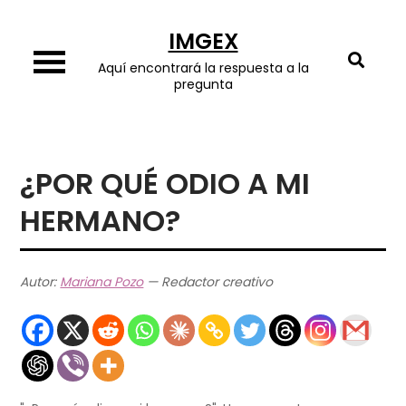
Skip
IMGEX
to
content
Aquí encontrará la respuesta a la
pregunta
¿POR QUÉ ODIO A MI
Help
✕
NEW CHAT
HERMANO?
Autor:
Mariana Pozo
— Redactor creativo