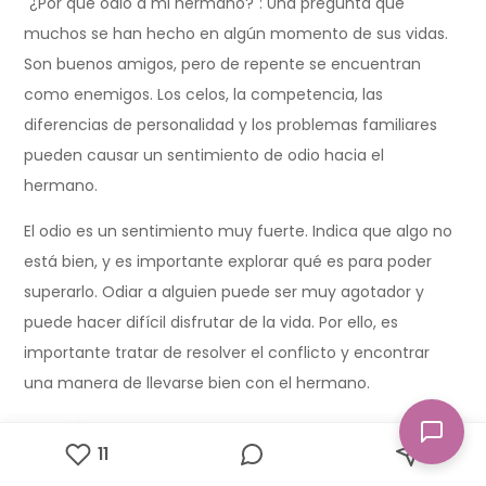
Want a chat and site like this?
ORDER
11