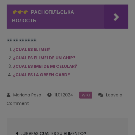
РАСНОПІЛЬСЬКА
ВОЛОСТЬ
¿CUAL ES EL IMEI?
¿CUAL ES EL IMEI DE UN CHIP?
¿CUAL ES IMEI DE MI CELULAR?
¿CUAL ES LA GREEN CARD?
11.01.2024
Leave a
WIKI
on
Comment
¿CUAL
ES
Navegación
EL
¿JIRAFAS CUAL ES SU ALIMENTO?