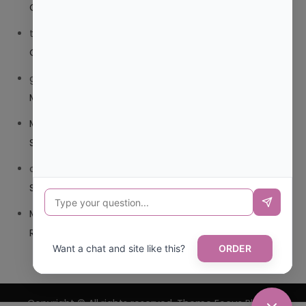
COMPUESTO O TRIBEDOCE DX?
trolls_pipis
en
¿QUE ES MEJOR TRIBEDOCE COMPUESTO
O TRIBEDOCE DX?
giovannaservin220
en
¿CUAL ES MI LOCALIDAD Y
MUNICIPIO?
Mariana Pozo
en
¿CUAL ES EL CSV DE LA TARJETA
SANITARIA CANARIA?
carmenharacil
en
¿CUAL ES EL CSV DE LA TARJETA
SANITARIA CANARIA?
Mariana Pozo
en
¿CUAL ES CODIGO POSTAL DE
REPUBLICA DOMINICANA?
Want a chat and site like this?
ORDER
Copyright © All rights reserved. Theme Focus Blog by