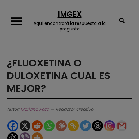
Skip
IMGEX
to
content
Aquí encontrará la respuesta a la
pregunta
¿FLUOXETINA O
DULOXETINA CUAL ES
MEJOR?
Autor:
Mariana Pozo
— Redactor creativo