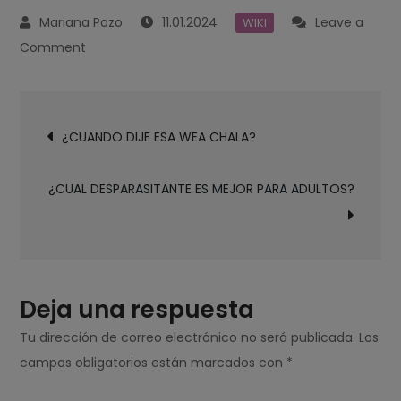
11.01.2024
Leave a
WIKI
on
Comment
¿CUAL
CROQUETA
Navegación
ES
¿CUANDO DIJE ESA WEA CHALA?
de
MEJOR?
entradas
¿CUAL DESPARASITANTE ES MEJOR PARA ADULTOS?
Deja una respuesta
Tu dirección de correo electrónico no será publicada.
Los
campos obligatorios están marcados con
*