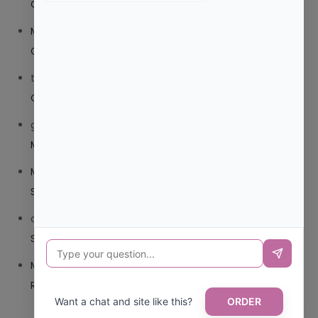
O TRIBEDOCE DX?
Mariana Pozo
en
¿QUE ES MEJOR TRIBEDOCE
COMPUESTO O TRIBEDOCE DX?
trolls_pipis
en
¿QUE ES MEJOR TRIBEDOCE COMPUESTO
O TRIBEDOCE DX?
giovannaservin220
en
¿CUAL ES MI LOCALIDAD Y
MUNICIPIO?
Mariana Pozo
en
¿CUAL ES EL CSV DE LA TARJETA
SANITARIA CANARIA?
carmenharacil
en
¿CUAL ES EL CSV DE LA TARJETA
SANITARIA CANARIA?
Mariana Pozo
en
¿CUAL ES CODIGO POSTAL DE
REPUBLICA DOMINICANA?
Want a chat and site like this?
ORDER