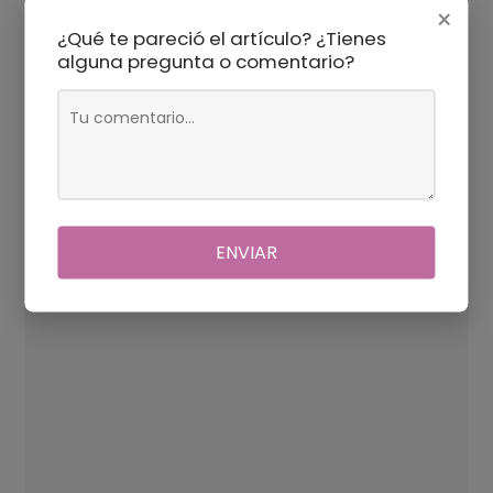
×
¿BIKINIS CUAL ES MEJOR?
¿Qué te pareció el artículo? ¿Tienes
alguna pregunta o comentario?
Deja una respuesta
Tu dirección de correo electrónico no será publicada.
Los
campos obligatorios están marcados con
*
Comentario
*
ENVIAR