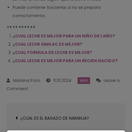
Puede contener bacterias si no se prepara
correctamente.
¿CUAL LECHE ES MEJOR PARA UN NIÑO DE 1 AÑO?
¿CUAL LECHE SIMILAC ES MEJOR?
¿CUAL FORMULA DE LECHE ES MEJOR?
¿CUAL LECHE ES MEJOR PARA UN RECIEN NACIDO?
11.01.2024
Leave a
WIKI
on
Comment
¿CUAL
LECHE
Navegación
NIDO
¿CUAL ES EL BAGAZO DE NARANJA?
de
ES
entradas
MEJOR?