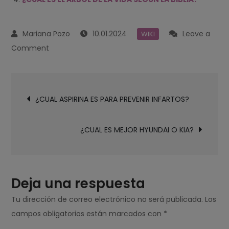
10.01.2024
Leave a
WIKI
on
Comment
¿CUAL
ERA
Navegación
EL
¿CUAL ASPIRINA ES PARA PREVENIR INFARTOS?
de
DON
entradas
DE
¿CUAL ES MEJOR HYUNDAI O KIA?
TIMOTEO
SEGÚN
LA
BIBLIA?
Deja una respuesta
Tu dirección de correo electrónico no será publicada.
Los
campos obligatorios están marcados con
*