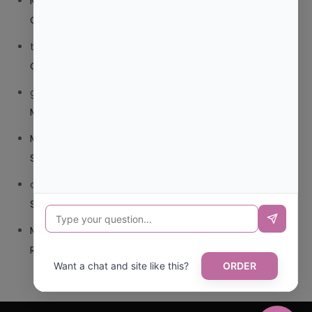
Mariana Pozo
en
¿QUE ES MEJOR TRIBEDOCE
COMPUESTO O TRIBEDOCE DX?
trolls_pipis
en
¿QUE ES MEJOR TRIBEDOCE COMPUESTO
O TRIBEDOCE DX?
giovannaservin220
en
¿CUAL ES MI LOCALIDAD Y
MUNICIPIO?
Mariana Pozo
en
¿CUAL ES EL CSV DE LA TARJETA
SANITARIA CANARIA?
carmenharacil
en
¿CUAL ES EL CSV DE LA TARJETA
SANITARIA CANARIA?
Mariana Pozo
en
¿CUAL ES CODIGO POSTAL DE
REPUBLICA DOMINICANA?
Want a chat and site like this?
ORDER