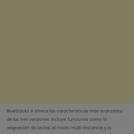
BlueStacks 4 ofrece las características más avanzadas
de las tres versiones. Incluye funciones como la
asignación de teclas, el modo multi-instancia y la