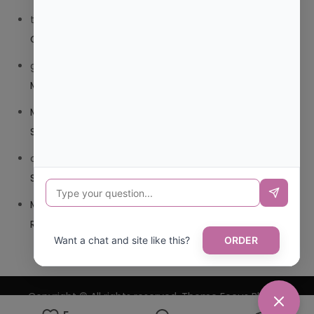
trolls_pipis
en
¿QUE ES MEJOR TRIBEDOCE COMPUESTO
O TRIBEDOCE DX?
giovannaservin220
en
¿CUAL ES MI LOCALIDAD Y
MUNICIPIO?
Mariana Pozo
en
¿CUAL ES EL CSV DE LA TARJETA
SANITARIA CANARIA?
carmenharacil
en
¿CUAL ES EL CSV DE LA TARJETA
SANITARIA CANARIA?
Mariana Pozo
en
¿CUAL ES CODIGO POSTAL DE
REPUBLICA DOMINICANA?
Want a chat and site like this?
ORDER
Copyright © All rights reserved. Theme Focus Blog by