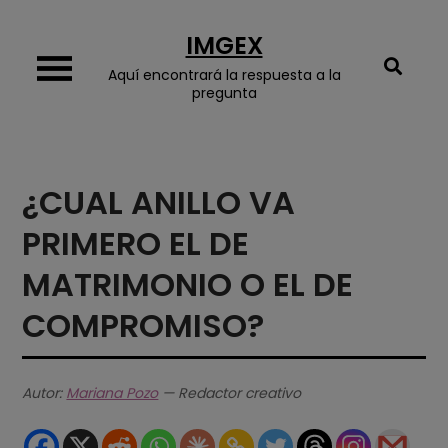
Skip
IMGEX
to
content
Aquí encontrará la respuesta a la
pregunta
¿CUAL ANILLO VA
PRIMERO EL DE
MATRIMONIO O EL DE
COMPROMISO?
Autor:
Mariana Pozo
— Redactor creativo