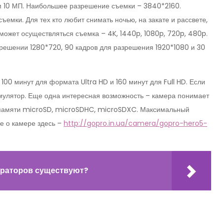
м 10 МП. Наибольшее разрешение съемки – 3840*2160.
мки. Для тех кто любит снимать ночью, на закате и рассвете,
может осуществляться съемка – 4K, 1440p, 1080p, 720p, 480p.
зрешении 1280*720, 90 кадров для разрешения 1920*1080 и 30
00 минут для формата Ultra HD и 160 минут для Full HD. Если
умулятор. Еще одна интересная возможность – камера понимает
ы памяти microSD, microSDHC, microSDXC. Максимальный
е о камере здесь –
http://gopro.in.ua/camera/gopro-hero5-
траторов существуют?