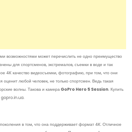
ыми возможностями может перечислить не одно преимущество
ны для спортсменов, экстремалов, съемки в воде и так
ое 4K качество видеосъемки, фотографию, при том, что они
ия оценит любой человек, не только спортсмен. Ведь такая
орские волны. Такова и камера
GoPro Hero 5 Session
. Купить
gopro.in.ua.
околения в том, что она поддерживает формат 4K. Отличное