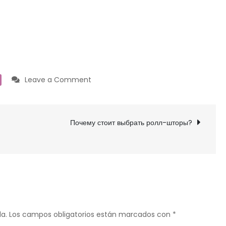
on
Leave a Comment
Возможности
камеры
GoPro
Почему стоит выбрать ролл-шторы?
Hero
5
Session
a.
Los campos obligatorios están marcados con
*