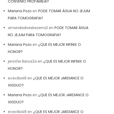
CONVENIO PROFAMILIA?
Mariana Pozo
en
PODE TOMAR ÁGUA NO JEJUM
PARA TOMOGRAFIA?
amandaalvesbezerra2
en
PODE TOMAR ÁGUA
NO JEJUM PARA TOMOGRAFIA?
Mariana Pozo
en
¿QUE ES MEJOR INFINIX O
HONOR?
jennifer.llanos2a
en
¿QUE ES MEJOR INFINIX O
HONOR?
ececilia48
en
¿QUE ES MEJOR JARDIANCE O
XIGDUO?
Mariana Pozo
en
¿QUE ES MEJOR JARDIANCE O
XIGDUO?
ececilia48
en
¿QUE ES MEJOR JARDIANCE O