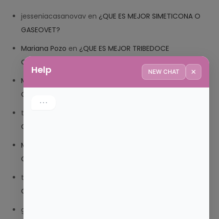
jesseniacasanovav
en
¿QUE ES MEJOR SIMETICONA O
GASEOVET?
Mariana Pozo
en
¿QUE ES MEJOR TRIBEDOCE
COMPUESTO O TRIBEDOCE DX?
Help
✕
NEW CHAT
Mariana Pozo
en
¿QUE ES MEJOR TRIBEDOCE
COMPUESTO O TRIBEDOCE DX?
trolls_pipis
en
¿QUE ES MEJOR TRIBEDOCE COMPUESTO
O TRIBEDOCE DX?
Mariana Pozo
en
¿QUE ES MEJOR TRIBEDOCE
COMPUESTO O TRIBEDOCE DX?
trolls_pipis
en
¿QUE ES MEJOR TRIBEDOCE COMPUESTO
O TRIBEDOCE DX?
giovannaservin220
en
¿CUAL ES MI LOCALIDAD Y