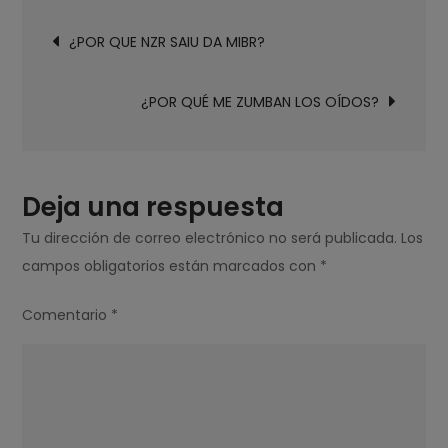
Navegación
ME
¿POR QUE NZR SAIU DA MIBR?
de
DUELEN
entradas
LAS
¿POR QUÉ ME ZUMBAN LOS OÍDOS?
PIERNAS?
Deja una respuesta
Tu dirección de correo electrónico no será publicada.
Los
campos obligatorios están marcados con
*
Comentario
*