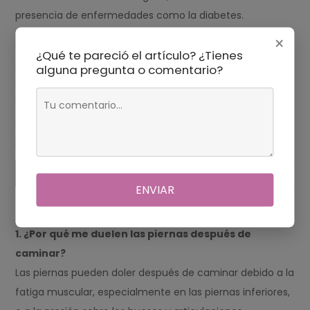
presencia de enfermedades como la diabetes.
×
Finalmente, las piernas pueden doler en el invierno
¿Qué te pareció el artículo? ¿Tienes
debido a problemas de salud subyacentes, como la
alguna pregunta o comentario?
artritis, la fibromialgia o la neuropatía diabética. En estos
casos, es importante consultar a un médico para
determinar la causa subyacente de los dolores en las
piernas.
Preguntas sobre el tema
ENVIAR
FAQ: Por qué me duelen las piernas
1. ¿Por qué me duelen las piernas después de
caminar?
Las piernas pueden doler después de caminar debido a la
fatiga muscular, especialmente en las piernas inferiores,