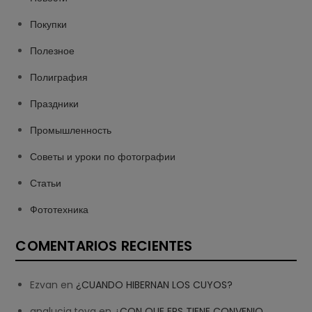
Покупки
Полезное
Полиграфия
Праздники
Промышленность
Советы и уроки по фотографии
Статьи
Фототехника
COMENTARIOS RECIENTES
Ezvan
en
¿CUANDO HIBERNAN LOS CUYOS?
analucia.tova
en
¿CON QUE EPS TIENE CONVENIO