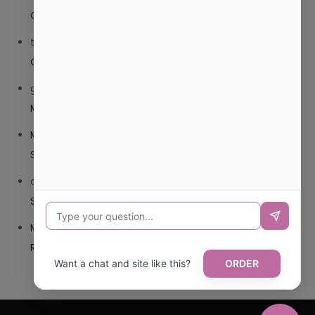
COMPUESTO O TRIBEDOCE DX?
trolls_pipis
en
¿QUE ES MEJOR TRIBEDOCE COMPUESTO
O TRIBEDOCE DX?
giovannaservin220
en
¿CUAL ES MI LOCALIDAD Y
MUNICIPIO?
Mariana Pozo
en
¿CUAL ES EL CSV DE LA TARJETA
SANITARIA CANARIA?
carmenharacil
en
¿CUAL ES EL CSV DE LA TARJETA
SANITARIA CANARIA?
Mariana Pozo
en
¿CUAL ES CODIGO POSTAL DE
REPUBLICA DOMINICANA?
Want a chat and site like this?
ORDER