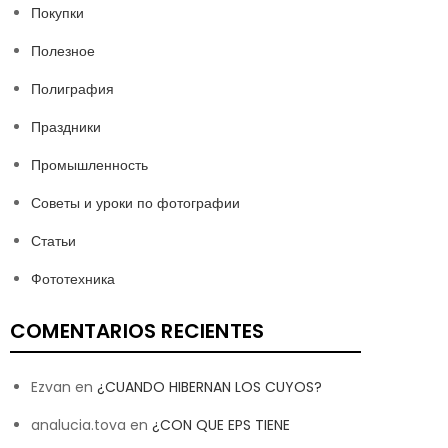
Покупки
Полезное
Полиграфия
Праздники
Промышленность
Советы и уроки по фотографии
Статьи
Фототехника
COMENTARIOS RECIENTES
Ezvan
en
¿CUANDO HIBERNAN LOS CUYOS?
analucia.tova
en
¿CON QUE EPS TIENE