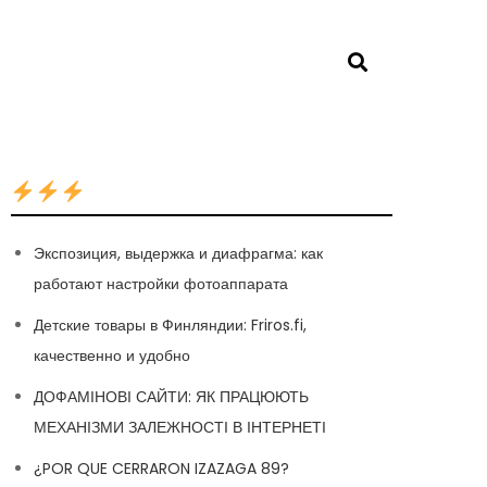
Экспозиция, выдержка и диафрагма: как
работают настройки фотоаппарата
Детские товары в Финляндии: Friros.fi,
качественно и удобно
ДОФАМІНОВІ САЙТИ: ЯК ПРАЦЮЮТЬ
МЕХАНІЗМИ ЗАЛЕЖНОСТІ В ІНТЕРНЕТІ
¿POR QUE CERRARON IZAZAGA 89?