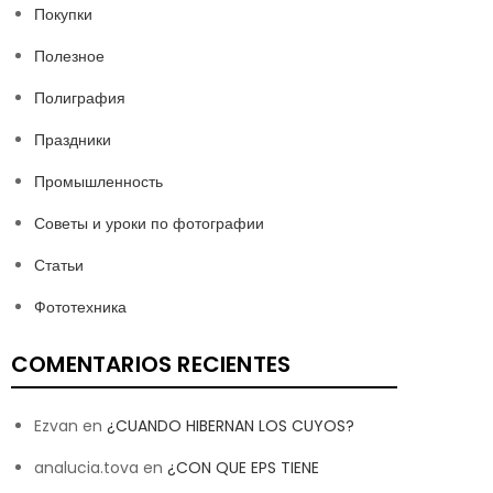
Покупки
Полезное
Полиграфия
Праздники
Промышленность
Советы и уроки по фотографии
Статьи
Фототехника
COMENTARIOS RECIENTES
Ezvan
en
¿CUANDO HIBERNAN LOS CUYOS?
analucia.tova
en
¿CON QUE EPS TIENE