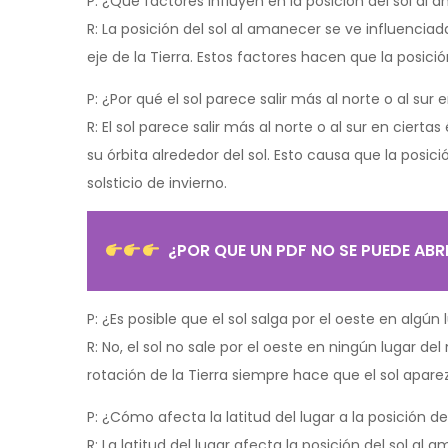
P: ¿Qué factores influyen en la posición del sol al
R: La posición del sol al amanecer se ve influenciada 
eje de la Tierra. Estos factores hacen que la posició
P: ¿Por qué el sol parece salir más al norte o al sur
R: El sol parece salir más al norte o al sur en cierta
su órbita alrededor del sol. Esto causa que la posició
solsticio de invierno.
¿POR QUE UN PDF NO SE PUEDE ABR
P: ¿Es posible que el sol salga por el oeste en algú
R: No, el sol no sale por el oeste en ningún lugar de
rotación de la Tierra siempre hace que el sol apare
P: ¿Cómo afecta la latitud del lugar a la posición d
R: La latitud del lugar afecta la posición del sol 