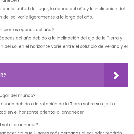
 amanecer?
por la latitud del lugar, la época del año y la inclinación del
n del sol varíe ligeramente a lo largo del año.
 en ciertas épocas del año?
s épocas del año debido a la inclinación del eje de la Tierra y
n del sol en el horizonte varíe entre el solsticio de verano y el
IR?
n lugar del mundo?
l mundo debido a la rotación de la Tierra sobre su eje. La
zca en el horizonte oriental al amanecer.
el sol al amanecer?
al amanecer, ya que lugares más cercanos al ecuador tendrán