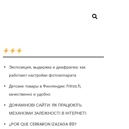
Экспозиция, выдержка и диафрагма: как
работают настройки фотоаппарата
Детские товары в Финляндии: Friros.fi,
качественно и удобно
ДОФАМІНОВІ САЙТИ: ЯК ПРАЦЮЮТЬ
МЕХАНІЗМИ ЗАЛЕЖНОСТІ В ІНТЕРНЕТІ
¿POR QUE CERRARON IZAZAGA 89?