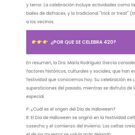
y terror. La celebración incluye actividades como la
bailes de disfraces, y la tradicional "trick or treat" 
a los vecinos.
¿POR QUE SE CELEBRA 420?
En resumen, la Dra. María Rodríguez García conside
factores históricos, culturales y sociales, que han 
festividad que conocemos hoy. Su celebración es u
supersticiones del pasado, mientras se disfruta de 
especial.
P: ¿Cuál es el origen del Día de Halloween?
R: El Día de Halloween se originó en la festividad 
cosecha y el comienzo del invierno. Los celtas creí
el de los muertos se volvía más delgado.