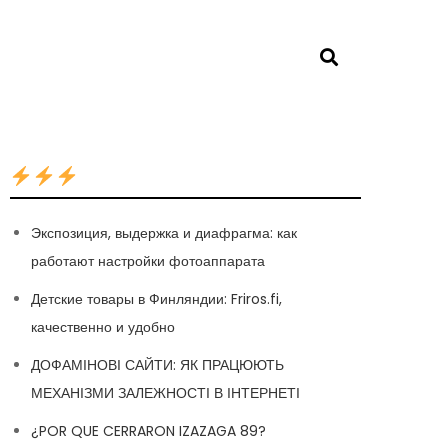
Экспозиция, выдержка и диафрагма: как
работают настройки фотоаппарата
Детские товары в Финляндии: Friros.fi,
качественно и удобно
ДОФАМІНОВІ САЙТИ: ЯК ПРАЦЮЮТЬ
МЕХАНІЗМИ ЗАЛЕЖНОСТІ В ІНТЕРНЕТІ
¿POR QUE CERRARON IZAZAGA 89?