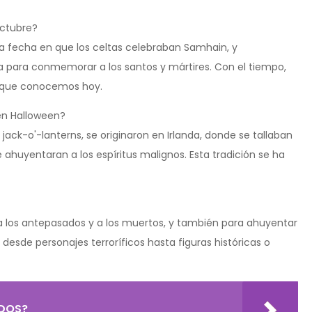
octubre?
 la fecha en que los celtas celebraban Samhain, y
a para conmemorar a los santos y mártires. Con el tiempo,
n que conocemos hoy.
 en Halloween?
ack-o'-lanterns, se originaron en Irlanda, donde se tallaban
 ahuyentaran a los espíritus malignos. Esta tradición se ha
 a los antepasados y a los muertos, y también para ahuyentar
 desde personajes terroríficos hasta figuras históricas o
IDOS?