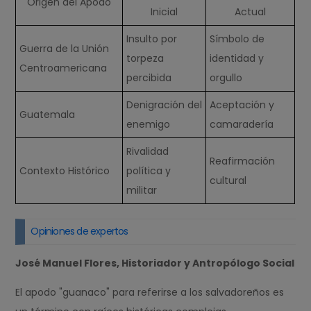
Origen del Apodo
Inicial
Actual
Insulto por
Símbolo de
Guerra de la Unión
torpeza
identidad y
Centroamericana
percibida
orgullo
Denigración del
Aceptación y
Guatemala
enemigo
camaradería
Rivalidad
Reafirmación
Contexto Histórico
política y
cultural
militar
Opiniones de expertos
José Manuel Flores, Historiador y Antropólogo Social
El apodo "guanaco" para referirse a los salvadoreños es