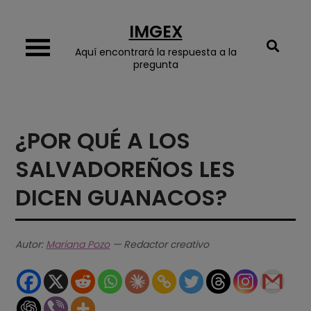
Skip
IMGEX
to
content
Aquí encontrará la respuesta a la
pregunta
¿POR QUÉ A LOS
SALVADOREÑOS LES
DICEN GUANACOS?
Autor:
Mariana Pozo
— Redactor creativo