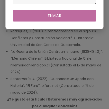
Martínez, R. (2015). *Historia de El Salvador: Desde la
ENVIAR
Colonia hasta el Siglo XXI*. San Salvador: Editorial
Quirón.
Rodríguez, J. (2018). *Centroamérica en el Siglo XIX:
Conflictos y Construcción Nacional*. Guatemala:
Universidad de San Carlos de Guatemala.
“La Guerra de la Unión Centroamericana (1838-1840)”.
*Memoria Chilena*. Biblioteca Nacional de Chile.
memoriachilena.gob.cl (Consultado el 15 de mayo de
2024).
Santamaría, A. (2022). “Guanacos: Un Apodo con
Historia”. *El Faro*. elfaro.net (Consultado el 15 de
mayo de 2024).
¿Te gustó el artículo? Estaremos muy agradecidos
por cualquier donación!