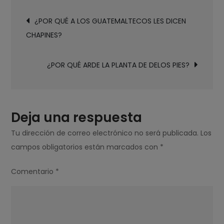
Navegación
A
¿POR QUÉ A LOS GUATEMALTECOS LES DICEN
de
LOS
CHAPINES?
entradas
SALVADOREÑOS
LES
¿POR QUÉ ARDE LA PLANTA DE DELOS PIES?
DICEN
GUANACOS?
Deja una respuesta
Tu dirección de correo electrónico no será publicada.
Los
campos obligatorios están marcados con
*
Comentario
*