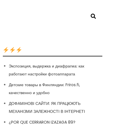
Экспозиция, выдержка и диафрагма: как
работают настройки фотоаппарата
Детские товары в Финляндии: Friros.fi,
качественно и удобно
ДОФАМІНОВІ САЙТИ: ЯК ПРАЦЮЮТЬ
МЕХАНІЗМИ ЗАЛЕЖНОСТІ В ІНТЕРНЕТІ
¿POR QUE CERRARON IZAZAGA 89?