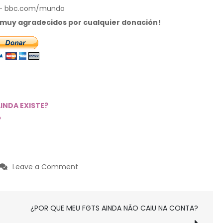
do – bbc.com/mundo
s muy agradecidos por cualquier donación!
INDA EXISTE?
?
on
Leave a Comment
¿POR
QUE
¿POR QUE MEU FGTS AINDA NÃO CAIU NA CONTA?
O
FGTS