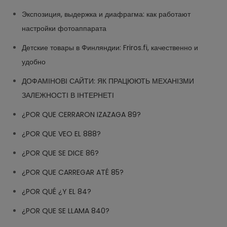
Экспозиция, выдержка и диафрагма: как работают
настройки фотоаппарата
Детские товары в Финляндии: Friros.fi, качественно и
удобно
ДОФАМІНОВІ САЙТИ: ЯК ПРАЦЮЮТЬ МЕХАНІЗМИ
ЗАЛЕЖНОСТІ В ІНТЕРНЕТІ
¿POR QUE CERRARON IZAZAGA 89?
¿POR QUE VEO EL 888?
¿POR QUE SE DICE 86?
¿POR QUE CARREGAR ATÉ 85?
¿POR QUÉ ¿Y EL 84?
¿POR QUE SE LLAMA 840?