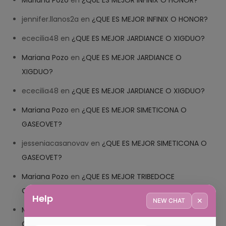
Mariana Pozo
en
¿QUE ES MEJOR INFINIX O HONOR?
jennifer.llanos2a
en
¿QUE ES MEJOR INFINIX O HONOR?
ececilia48
en
¿QUE ES MEJOR JARDIANCE O XIGDUO?
Mariana Pozo
en
¿QUE ES MEJOR JARDIANCE O
XIGDUO?
ececilia48
en
¿QUE ES MEJOR JARDIANCE O XIGDUO?
Mariana Pozo
en
¿QUE ES MEJOR SIMETICONA O
GASEOVET?
jesseniacasanovav
en
¿QUE ES MEJOR SIMETICONA O
GASEOVET?
Mariana Pozo
en
¿QUE ES MEJOR TRIBEDOCE
COMPUESTO O TRIBEDOCE DX?
Help
✕
NEW CHAT
Mariana Pozo
en
¿QUE ES MEJOR TRIBEDOCE
COMPUESTO O TRIBEDOCE DX?