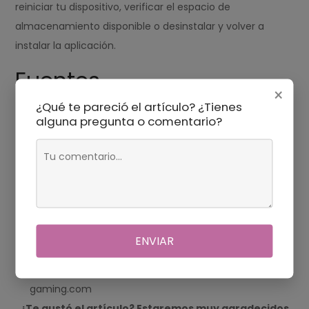
reiniciar tu dispositivo, verificar el espacio de
almacenamiento disponible o desinstalar y volver a
instalar la aplicación.
Fuentes
×
¿Qué te pareció el artículo? ¿Tienes
Gómez, J. (2019). Seguridad en dispositivos móviles.
alguna pregunta o comentario?
Barcelona: Editorial UOC.
"Seguridad en aplicaciones de mensajería
instantánea". Sitio: Computer Hoy –
computerhoy.com
Fernández, A. (2020). Aplicaciones móviles: desarrollo
y seguridad. Madrid: Editorial Ra-Ma.
ENVIAR
"Riesgos y beneficios de las aplicaciones
modificadas". Sitio: TecnoGaming – tecno-
gaming.com
¿Te gustó el artículo? Estaremos muy agradecidos