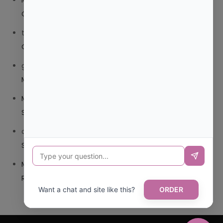
Mariana Pozo
en
¿QUE ES MEJOR TRIBEDOCE
COMPUESTO O TRIBEDOCE DX?
trolls_pipis
en
¿QUE ES MEJOR TRIBEDOCE COMPUESTO
O TRIBEDOCE DX?
giovannaservin220
en
¿CUAL ES MI LOCALIDAD Y
MUNICIPIO?
Mariana Pozo
en
¿CUAL ES EL CSV DE LA TARJETA
SANITARIA CANARIA?
carmenharacil
en
¿CUAL ES EL CSV DE LA TARJETA
SANITARIA CANARIA?
Mariana Pozo
en
¿CUAL ES CODIGO POSTAL DE
REPUBLICA DOMINICANA?
Want a chat and site like this?
ORDER