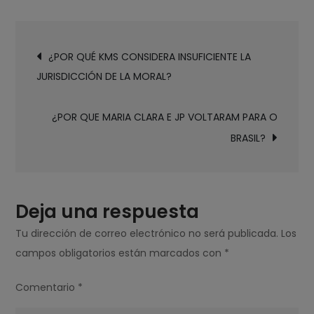
¿POR
QUÉ
Navegación
NO
¿POR QUÉ KMS CONSIDERA INSUFICIENTE LA
de
PUEDO
JURISDICCIÓN DE LA MORAL?
entradas
INSTALAR
GB
¿POR QUE MARIA CLARA E JP VOLTARAM PARA O
WHATSAPP
BRASIL?
EN
MI
CELULAR?
Deja una respuesta
Tu dirección de correo electrónico no será publicada.
Los
campos obligatorios están marcados con
*
Comentario
*