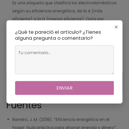
Es una etiqueta que clasifica los electrodomésticos
según su eficiencia energética, de la A (más
eficiente) a la G (menos eficiente). Opta por
×
electrodomésticos con etiquetas A o superiores.
¿Qué te pareció el artículo? ¿Tienes
¿Desconectar los cargadores cuando no se usan
alguna pregunta o comentario?
realmente ahorra energía?
Absolutamente. Los cargadores siguen consumiendo
energía aunque no estén cargando ningún dispositivo,
contribuyendo al consumo fantasma.
QUEM NÃO PODE JEJUAR?
ENVIAR
Fuentes
Barreiro, J. M. (2018). *Eficiencia energética en el
hogar: Guía práctica para ahorrar energía y dinero*.