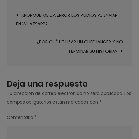
QUÉ
Navegación
UTILIZAR
¿PORQUE ME DA ERROR LOS AUDIOS AL ENVIAR
de
ADECUADAMENTE
EN WHATSAPP?
entradas
LOS
ARTEFACTOS
¿POR QUÉ UTILIZAR UN CLIFFHANGER Y NO
ELÉCTRICOS
TERMINAR SU HISTORIA?
NOS
PERMITE
AHORRAR?
Deja una respuesta
Tu dirección de correo electrónico no será publicada.
Los
campos obligatorios están marcados con
*
Comentario
*