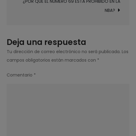
¿POR QUÉ EL NÚMERO 69 ESTÁ PROHIBIDO EN LA
LA
NBA?
MARCA
DE
LA
BESTIA?
Deja una respuesta
Tu dirección de correo electrónico no será publicada.
Los
campos obligatorios están marcados con
*
Comentario
*