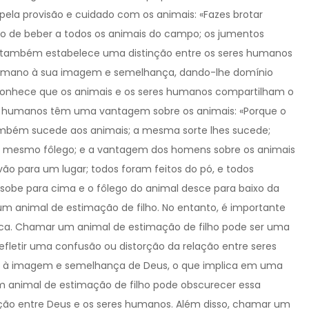
s pela provisão e cuidado com os animais: «Fazes brotar
ão de beber a todos os animais do campo; os jumentos
ia também estabelece uma distinção entre os seres humanos
r humano à sua imagem e semelhança, dando-lhe domínio
 reconhece que os animais e os seres humanos compartilham o
 humanos têm uma vantagem sobre os animais: «Porque o
ambém sucede aos animais; a mesma sorte lhes sucede;
o mesmo fôlego; e a vantagem dos homens sobre os animais
o para um lugar; todos foram feitos do pó, e todos
obe para cima e o fôlego do animal desce para baixo da
 um animal de estimação de filho. No entanto, é importante
tica. Chamar um animal de estimação de filho pode ser uma
letir uma confusão ou distorção da relação entre seres
s à imagem e semelhança de Deus, o que implica em uma
m animal de estimação de filho pode obscurecer essa
elação entre Deus e os seres humanos. Além disso, chamar um