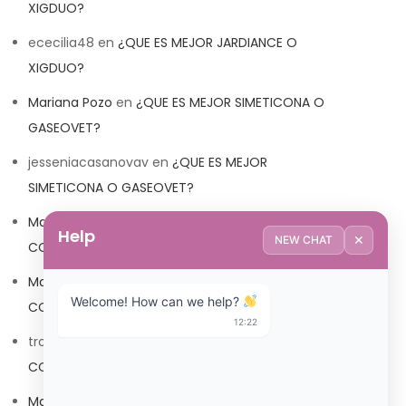
XIGDUO?
ececilia48
en
¿QUE ES MEJOR JARDIANCE O
XIGDUO?
Mariana Pozo
en
¿QUE ES MEJOR SIMETICONA O
GASEOVET?
jesseniacasanovav
en
¿QUE ES MEJOR
SIMETICONA O GASEOVET?
Mariana Pozo
en
¿QUE ES MEJOR TRIBEDOCE
Help
✕
NEW CHAT
COMPUESTO O TRIBEDOCE DX?
Mariana Pozo
en
¿QUE ES MEJOR TRIBEDOCE
Welcome! How can we help? 
COMPUESTO O TRIBEDOCE DX?
12:22
trolls_pipis
en
¿QUE ES MEJOR TRIBEDOCE
COMPUESTO O TRIBEDOCE DX?
Mariana Pozo
en
¿QUE ES MEJOR TRIBEDOCE