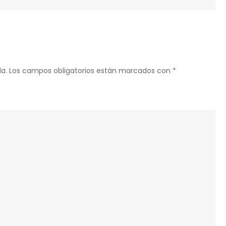
UM
ANIMAL
DE
ESTIMAÇÃO
DE
a.
Los campos obligatorios están marcados con
*
FILHO?