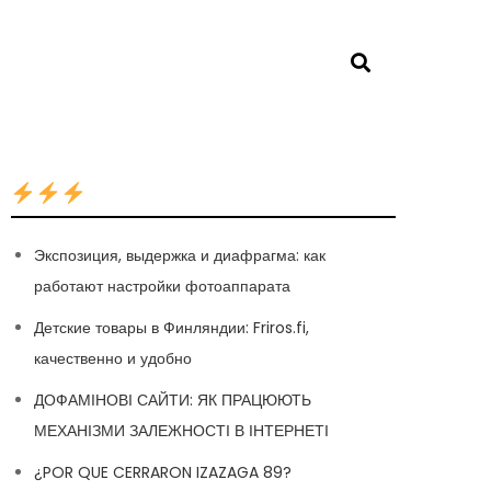
Экспозиция, выдержка и диафрагма: как
работают настройки фотоаппарата
Детские товары в Финляндии: Friros.fi,
качественно и удобно
ДОФАМІНОВІ САЙТИ: ЯК ПРАЦЮЮТЬ
МЕХАНІЗМИ ЗАЛЕЖНОСТІ В ІНТЕРНЕТІ
¿POR QUE CERRARON IZAZAGA 89?