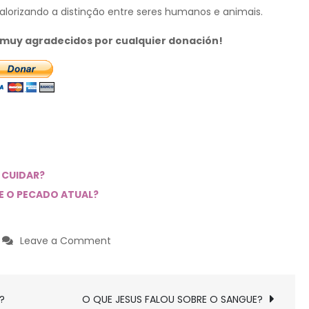
lorizando a distinção entre seres humanos e animais.
s muy agradecidos por cualquier donación!
E CUIDAR?
 E O PECADO ATUAL?
on
Leave a Comment
É
PECADO
CHAMAR
?
O QUE JESUS FALOU SOBRE O SANGUE?