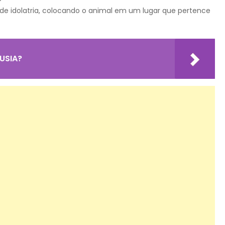
de idolatria, colocando o animal em um lugar que pertence
USIA?