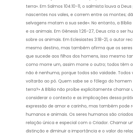
terra». Em Salmos 104:10-11, o salmista louva a Deu
nascentes nos vales, e correm entre os montes; d
selvagens matam a sua sede». No entanto, a Bíbl
e os animais. Em Gênesis 1:26-27, Deus cria o se
sobre os animais. Em Eclesiastes 3:18-21, o autor
mesmo destino, mas também afirma que os seres
que sucede aos filhos dos homens, isso mesmo t
como morre um, assim morre o outro; todos têm 
não é nenhuma, porque todos são vaidade. Todos vã
voltarão ao pó. Quem sabe se o fôlego do homem s
terra?» A Bíblia não proíbe explicitamente chamar
considerar o contexto e as implicações dessa prá
expressão de amor e carinho, mas também pode ref
humanos e animais. Os seres humanos são criado
relação única e especial com o Criador. Chamar u
distinção e diminuir a importância e o valor da r