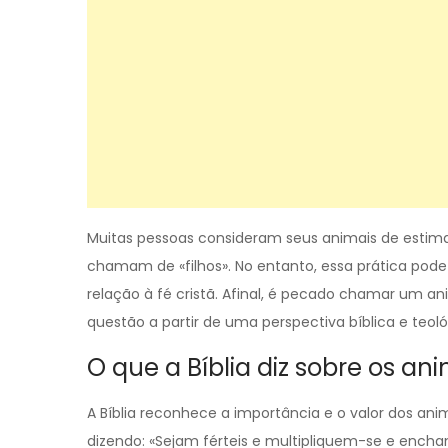
Muitas pessoas consideram seus animais de estim
chamam de «filhos». No entanto, essa prática pod
relação à fé cristã. Afinal, é pecado chamar um an
questão a partir de uma perspectiva bíblica e teoló
O que a Bíblia diz sobre os an
A Bíblia reconhece a importância e o valor dos ani
dizendo: «Sejam férteis e multipliquem-se e ench