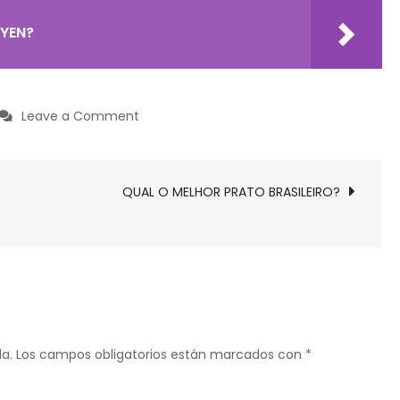
UYEN?
on
Leave a Comment
QUAL
É
A
QUAL O MELHOR PRATO BRASILEIRO?
MAIOR
GASTRONOMIA
DO
BRASIL?
a.
Los campos obligatorios están marcados con
*