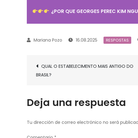
¿POR QUE GEORGES PEREC KIM NG
16.08.2025
RESPOSTAS
Navegación
QUAL O ESTABELECIMENTO MAIS ANTIGO DO
de
BRASIL?
entradas
Deja una respuesta
Tu dirección de correo electrónico no será publicad
Comentario
*