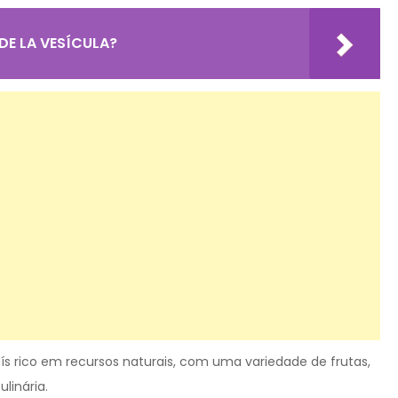
DE LA VESÍCULA?
ís rico em recursos naturais, com uma variedade de frutas,
linária.