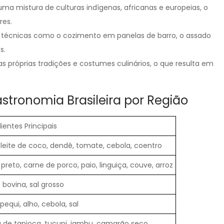
uma mistura de culturas indígenas, africanas e europeias, o
res.
liza técnicas como o cozimento em panelas de barro, o assado
s.
s próprias tradições e costumes culinários, o que resulta em
astronomia Brasileira por Região
ientes Principais
 leite de coco, dendê, tomate, cebola, coentro
 preto, carne de porco, paio, linguiça, couve, arroz
bovina, sal grosso
 pequi, alho, cebola, sal
de tapioca, tucupi, jambu, camarão seco