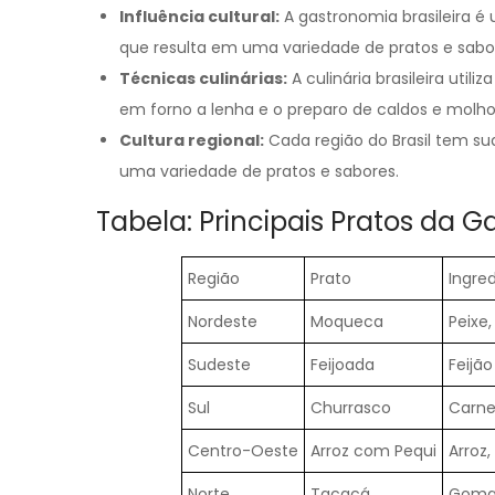
Influência cultural:
A gastronomia brasileira é 
que resulta em uma variedade de pratos e sabo
Técnicas culinárias:
A culinária brasileira uti
em forno a lenha e o preparo de caldos e molho
Cultura regional:
Cada região do Brasil tem sua
uma variedade de pratos e sabores.
Tabela: Principais Pratos da G
Região
Prato
Ingred
Nordeste
Moqueca
Peixe,
Sudeste
Feijoada
Feijão
Sul
Churrasco
Carne 
Centro-Oeste
Arroz com Pequi
Arroz,
Norte
Tacacá
Goma 