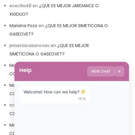
ececilia48
en
¿QUE ES MEJOR JARDIANCE O
XIGDUO?
Mariana Pozo
en
¿QUE ES MEJOR SIMETICONA O
GASEOVET?
jesseniacasanovav
en
¿QUE ES MEJOR
SIMETICONA O GASEOVET?
Mariana Pozo
en
¿QUE ES MEJOR TRIBEDOCE
Help
✕
NEW CHAT
COMPUESTO O TRIBEDOCE DX?
Mariana Pozo
en
¿QUE ES MEJOR TRIBEDOCE
Welcome! How can we help? 
COMPUESTO O TRIBEDOCE DX?
19:18
trolls_pipis
en
¿QUE ES MEJOR TRIBEDOCE
COMPUESTO O TRIBEDOCE DX?
Mariana Pozo
en
¿QUE ES MEJOR TRIBEDOCE
COMPUESTO O TRIBEDOCE DX?