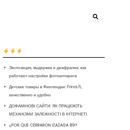
Экспозиция, выдержка и диафрагма: как
работают настройки фотоаппарата
Детские товары в Финляндии: Friros.fi,
качественно и удобно
ДОФАМІНОВІ САЙТИ: ЯК ПРАЦЮЮТЬ
МЕХАНІЗМИ ЗАЛЕЖНОСТІ В ІНТЕРНЕТІ
¿POR QUE CERRARON IZAZAGA 89?