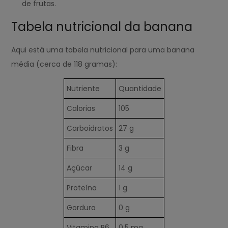
de frutas.
Tabela nutricional da banana
Aqui está uma tabela nutricional para uma banana
média (cerca de 118 gramas):
Nutriente
Quantidade
Calorias
105
Carboidratos
27 g
Fibra
3 g
Açúcar
14 g
Proteína
1 g
Gordura
0 g
Vitamina B6
0,5 mg