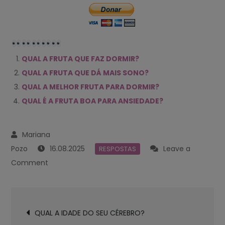
QUAL A FRUTA QUE FAZ DORMIR?
QUAL A FRUTA QUE DÁ MAIS SONO?
QUAL A MELHOR FRUTA PARA DORMIR?
QUAL É A FRUTA BOA PARA ANSIEDADE?
16.08.2025
Leave a
RESPOSTAS
on
Comment
QUAL
A
Navegación
FRUTA
QUAL A IDADE DO SEU CÉREBRO?
de
QUE