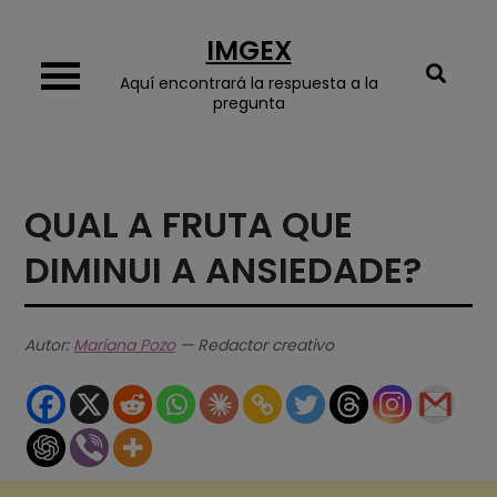
Skip
IMGEX
to
content
Aquí encontrará la respuesta a la
pregunta
QUAL A FRUTA QUE
DIMINUI A ANSIEDADE?
Autor:
Mariana Pozo
— Redactor creativo