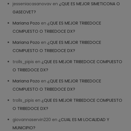
jesseniacasanovav
en
¿QUE ES MEJOR SIMETICONA O
GASEOVET?
Mariana Pozo
en
¿QUE ES MEJOR TRIBEDOCE
COMPUESTO O TRIBEDOCE DX?
Help
✕
NEW CHAT
Mariana Pozo
en
¿QUE ES MEJOR TRIBEDOCE
COMPUESTO O TRIBEDOCE DX?
Welcome! How can we help? 
trolls_pipis
en
¿QUE ES MEJOR TRIBEDOCE COMPUESTO
22:12
O TRIBEDOCE DX?
Mariana Pozo
en
¿QUE ES MEJOR TRIBEDOCE
COMPUESTO O TRIBEDOCE DX?
trolls_pipis
en
¿QUE ES MEJOR TRIBEDOCE COMPUESTO
O TRIBEDOCE DX?
giovannaservin220
en
¿CUAL ES MI LOCALIDAD Y
MUNICIPIO?