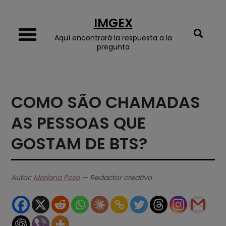
Skip
IMGEX
to
content
Aquí encontrará la respuesta a la
pregunta
COMO SÃO CHAMADAS
AS PESSOAS QUE
GOSTAM DE BTS?
Autor:
Mariana Pozo
— Redactor creativo