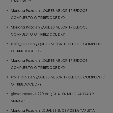
GASEOVET?
Mariana Pozo
en
¿QUE ES MEJOR TRIBEDOCE
COMPUESTO O TRIBEDOCE DX?
Help
✕
NEW CHAT
Mariana Pozo
en
¿QUE ES MEJOR TRIBEDOCE
COMPUESTO O TRIBEDOCE DX?
Welcome! How can we help? 
trolls_pipis
en
¿QUE ES MEJOR TRIBEDOCE COMPUESTO
11:34
O TRIBEDOCE DX?
Mariana Pozo
en
¿QUE ES MEJOR TRIBEDOCE
COMPUESTO O TRIBEDOCE DX?
trolls_pipis
en
¿QUE ES MEJOR TRIBEDOCE COMPUESTO
O TRIBEDOCE DX?
giovannaservin220
en
¿CUAL ES MI LOCALIDAD Y
MUNICIPIO?
Mariana Pozo
en
¿CUAL ES EL CSV DE LA TARJETA