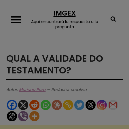
Skip
IMGEX
to
content
Aquí encontrará la respuesta a la
pregunta
QUAL A VALIDADE DO
TESTAMENTO?
Autor:
Mariana Pozo
— Redactor creativo