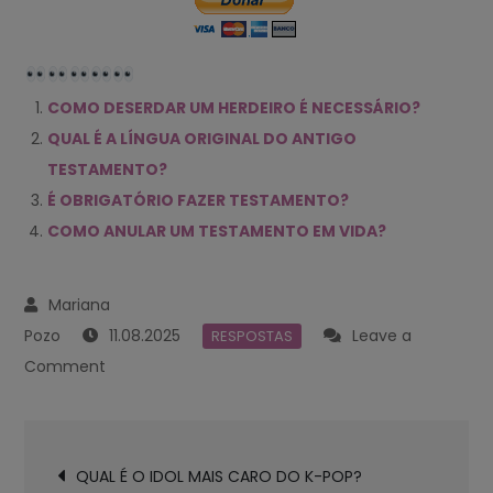
COMO DESERDAR UM HERDEIRO É NECESSÁRIO?
QUAL É A LÍNGUA ORIGINAL DO ANTIGO
TESTAMENTO?
É OBRIGATÓRIO FAZER TESTAMENTO?
COMO ANULAR UM TESTAMENTO EM VIDA?
11.08.2025
Leave a
RESPOSTAS
on
Comment
QUAL
A
Navegación
VALIDADE
QUAL É O IDOL MAIS CARO DO K-POP?
de
DO