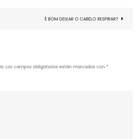
QUAL
O
SALÁRIO
É BOM DEIXAR O CABELO RESPIRAR?
DE
UM
LAVADOR
DE
PRATOS
a.
Los campos obligatorios están marcados con
*
NOS
ESTADOS
UNIDOS?