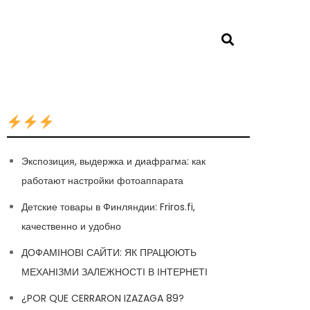
Экспозиция, выдержка и диафрагма: как
работают настройки фотоаппарата
Детские товары в Финляндии: Friros.fi,
качественно и удобно
ДОФАМІНОВІ САЙТИ: ЯК ПРАЦЮЮТЬ
МЕХАНІЗМИ ЗАЛЕЖНОСТІ В ІНТЕРНЕТІ
¿POR QUE CERRARON IZAZAGA 89?