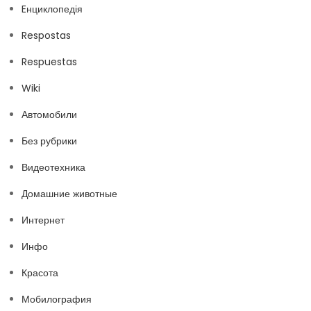
Eнциклопедія
Respostas
Respuestas
Wiki
Автомобили
Без рубрики
Видеотехника
Домашние животные
Интернет
Инфо
Красота
Мобилография