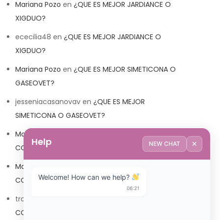
Mariana Pozo
en
¿QUE ES MEJOR JARDIANCE O
XIGDUO?
ececilia48
en
¿QUE ES MEJOR JARDIANCE O
XIGDUO?
Mariana Pozo
en
¿QUE ES MEJOR SIMETICONA O
GASEOVET?
jesseniacasanovav
en
¿QUE ES MEJOR
SIMETICONA O GASEOVET?
Mariana Pozo
en
¿QUE ES MEJOR TRIBEDOCE
Help
✕
NEW CHAT
COMPUESTO O TRIBEDOCE DX?
Mariana Pozo
en
¿QUE ES MEJOR TRIBEDOCE
Welcome! How can we help? 
COMPUESTO O TRIBEDOCE DX?
06:21
trolls_pipis
en
¿QUE ES MEJOR TRIBEDOCE
COMPUESTO O TRIBEDOCE DX?