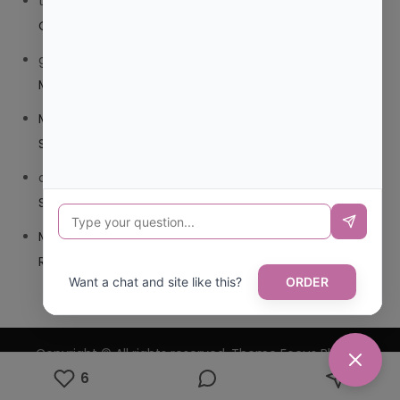
trolls_pipis
en
¿QUE ES MEJOR TRIBEDOCE COMPUESTO
O TRIBEDOCE DX?
giovannaservin220
en
¿CUAL ES MI LOCALIDAD Y
MUNICIPIO?
Mariana Pozo
en
¿CUAL ES EL CSV DE LA TARJETA
SANITARIA CANARIA?
carmenharacil
en
¿CUAL ES EL CSV DE LA TARJETA
SANITARIA CANARIA?
Mariana Pozo
en
¿CUAL ES CODIGO POSTAL DE
REPUBLICA DOMINICANA?
Want a chat and site like this?
ORDER
Copyright © All rights reserved. Theme Focus Blog by
6
Creativ Themes