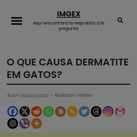
Skip
IMGEX
to
content
Aquí encontrará la respuesta a la
pregunta
O QUE CAUSA DERMATITE
EM GATOS?
Autor:
Mariana Pozo
— Redactor creativo