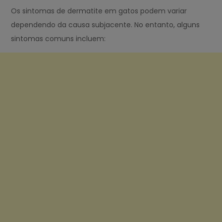
Os sintomas de dermatite em gatos podem variar
dependendo da causa subjacente. No entanto, alguns
sintomas comuns incluem: